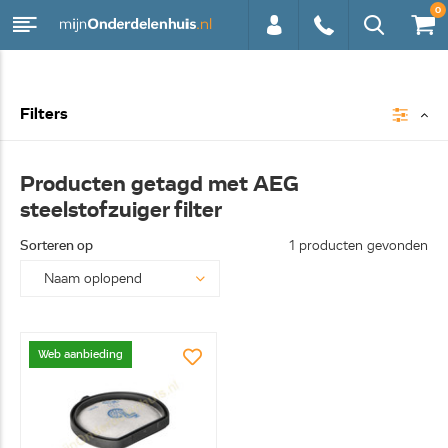
0
0113 -
Filters
250628
Producten getagd met AEG
steelstofzuiger filter
Sorteren op
1 producten gevonden
Web aanbieding