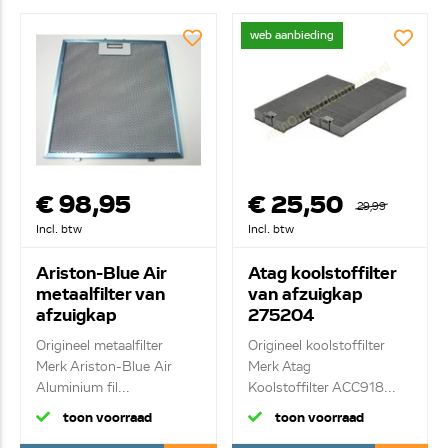
web aanbieding
€ 98,95
€ 25,50
29,99
Incl. btw
Incl. btw
Ariston-Blue Air
Atag koolstoffilter
metaalfilter van
van afzuigkap
afzuigkap
275204
C00145161
Origineel metaalfilter
Origineel koolstoffilter
Merk Ariston-Blue Air
Merk Atag
Aluminium fil...
Koolstoffilter ACC918...
toon voorraad
toon voorraad