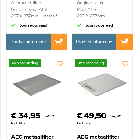
Alternatief filter
Origineel filter
Geschikt voor AEG
Merk AEG
297 x 237mm - metaalf...
297 X 237mm -
metaalfilter in ho...
toon voorraad
toon voorraad
Product informatie
Product informatie
Web aanbieding
Web aanbieding
€ 34,95
€ 49,50
37,95
54,50
Incl. btw
Incl. btw
AEG metaalfilter
AEG metaalfilter