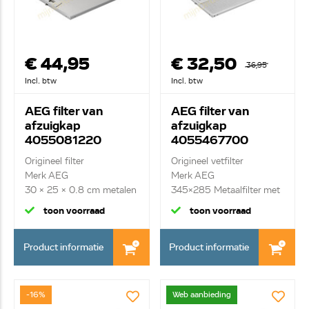
€ 44,95
€ 32,50
36,95
Incl. btw
Incl. btw
AEG filter van
AEG filter van
afzuigkap
afzuigkap
4055081220
4055467700
Origineel filter
Origineel vetfilter
Merk AEG
Merk AEG
30 x 25 x 0.8 cm metalen
345x285 Metaalfilter met
vetfilt...
gree...
toon voorraad
toon voorraad
Product informatie
Product informatie
-16%
Web aanbieding