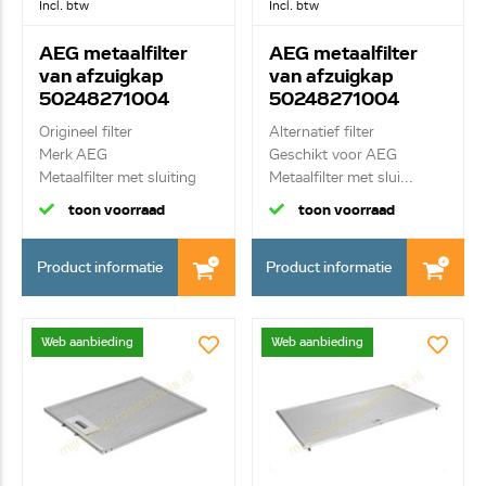
Incl. btw
Incl. btw
AEG metaalfilter
AEG metaalfilter
van afzuigkap
van afzuigkap
50248271004
50248271004
Origineel filter
Alternatief filter
Merk AEG
Geschikt voor AEG
Metaalfilter met sluiting
Metaalfilter met slui...
toon voorraad
toon voorraad
Product informatie
Product informatie
Web aanbieding
Web aanbieding