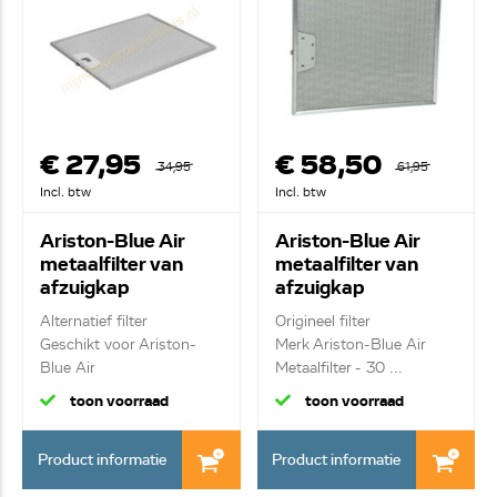
€ 27,95
€ 58,50
34,95
61,95
Incl. btw
Incl. btw
Ariston-Blue Air
Ariston-Blue Air
metaalfilter van
metaalfilter van
afzuigkap
afzuigkap
C00059594
C00059594
Alternatief filter
Origineel filter
Geschikt voor Ariston-
Merk Ariston-Blue Air
Blue Air
Metaalfilter - 30 ...
Metaalfi...
toon voorraad
toon voorraad
Product informatie
Product informatie