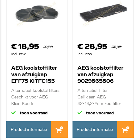
€ 18,95
€ 28,95
22,50
35,95
Incl. btw
Incl. btw
AEG koolstoffilter
AEG koolstoffilter
van afzuigkap
van afzuigkap
EFF75 KITFC155
9029865806
MCFB82ST
Alternatief koolstoffilters
Alternatief filter
Geschikt voor AEG
Gelijk aan AEG
Klein Koolfi...
42x14,2x2cm koolfilter
toon voorraad
toon voorraad
Product informatie
Product informatie