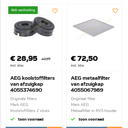
Web aanbieding
€ 28,95
€ 72,50
40,95
Incl. btw
Incl. btw
AEG koolstoffilters
AEG metaalfilter
van afzuigkap
van afzuigkap
4055374690
4055067989
Originele filters
Origineel filter
Merk AEG
Merk AEG
Koolstoffilters 2 stuks
Metaalfilter in RVS houder
toon voorraad
toon voorraad