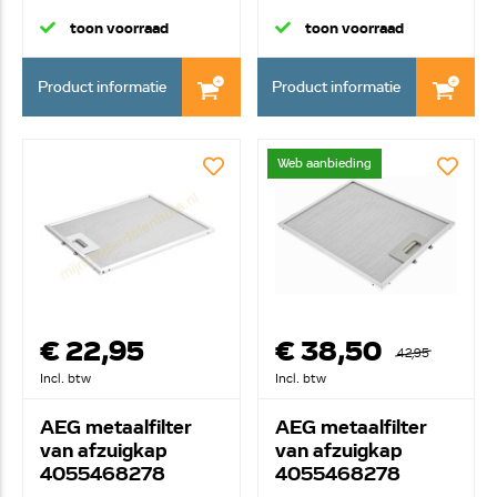
metaalfilter in hou...
greep
toon voorraad
toon voorraad
Product informatie
Product informatie
Web aanbieding
€ 22,95
€ 38,50
42,95
Incl. btw
Incl. btw
AEG metaalfilter
AEG metaalfilter
van afzuigkap
van afzuigkap
4055468278
4055468278