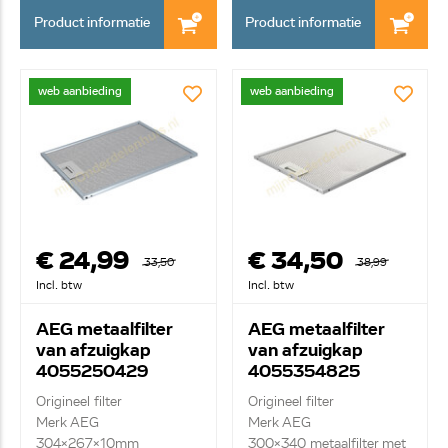
Product informatie
Product informatie
web aanbieding
web aanbieding
€ 24,99
€ 34,50
33,50
38,99
Incl. btw
Incl. btw
AEG metaalfilter
AEG metaalfilter
van afzuigkap
van afzuigkap
4055250429
4055354825
Origineel filter
Origineel filter
Merk AEG
Merk AEG
304x267x10mm
300x340 metaalfilter met