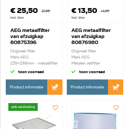
€ 25,50
€ 13,50
31,99
14,95
Incl. btw
Incl. btw
AEG metaalfilter
AEG metaalfilter
van afzuigkap
van afzuigkap
80875396
80876980
Origineel filter
Origineel filter
Merk AEG
Merk AEG
239x298mm - metaalfilter
Metalen vetfilter
in houd...
toon voorraad
toon voorraad
Product informatie
Product informatie
web aanbieding