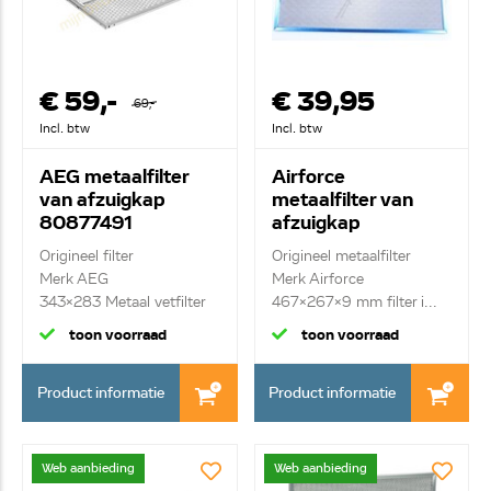
€ 59,-
€ 39,95
69,-
Incl. btw
Incl. btw
AEG metaalfilter
Airforce
van afzuigkap
metaalfilter van
80877491
afzuigkap
AFCGF30L6E
Origineel filter
Origineel metaalfilter
Merk AEG
Merk Airforce
343x283 Metaal vetfilter
467x267x9 mm filter i...
toon voorraad
toon voorraad
Product informatie
Product informatie
Web aanbieding
Web aanbieding