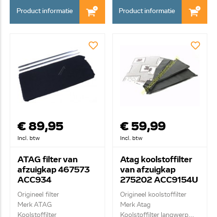
Product informatie
Product informatie
€ 89,95
€ 59,99
Incl. btw
Incl. btw
ATAG filter van
Atag koolstoffilter
afzuigkap 467573
van afzuigkap
ACC934
275202 ACC9154U
Origineel filter
Origineel koolstoffilter
Merk ATAG
Merk Atag
Koolstoffilter
Koolstoffilter langwerp...