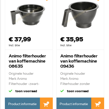
€ 37,99
€ 35,95
Incl. btw
Incl. btw
Animo filterhouder
Animo filterhouder
van koffiemachine
van koffiemachine
08635
09436
Originele houder
Originele houder
Merk Animo
Merk Animo
Filterhouder -zwart-
Filterhouder zonder
lekstop -z...
toon voorraad
toon voorraad
Product informatie
Product informatie