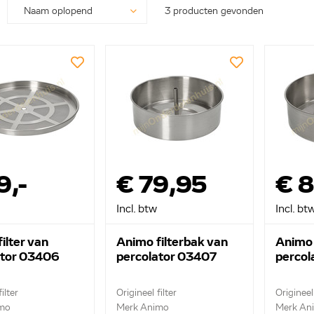
3 producten gevonden
9,-
€ 79,95
€ 8
Incl. btw
Incl. bt
ilter van
Animo filterbak van
Animo 
ator 03406
percolator 03407
percol
ilter
Origineel filter
Origineel 
mo
Merk Animo
Merk An