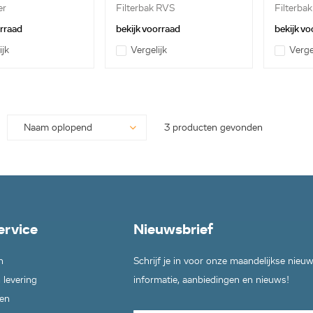
er
Filterbak RVS
Filterba
orraad
bekijk voorraad
bekijk vo
ijk
Vergelijk
Verge
3 producten gevonden
ervice
Nieuwsbrief
n
Schrijf je in voor onze maandelijkse nieu
 levering
informatie, aanbiedingen en nieuws!
en