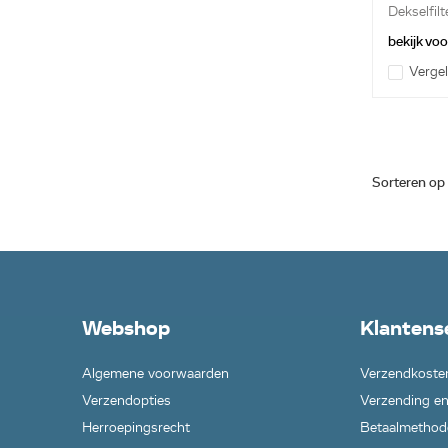
Dekselfilt
bekijk vo
Vergel
Sorteren op
Webshop
Klantens
Algemene voorwaarden
Verzendkoste
Verzendopties
Verzending en
Herroepingsrecht
Betaalmethod