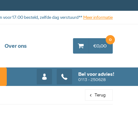
n voor 17:00 besteld, zelfde dag verstuurd**
Meer informatie
0
Over ons
€0,00
Bel voor advies!
0113 - 250628
Terug