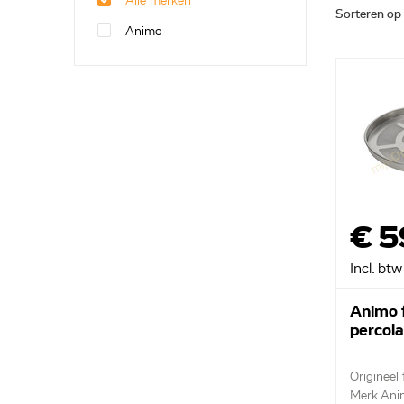
Alle merken
Sorteren op
Animo
€ 5
Incl. btw
Animo f
percol
Origineel f
Merk Ani