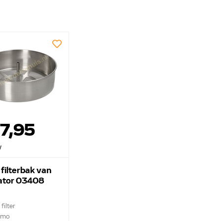
7,95
w
filterbak van
ator 03408
filter
imo