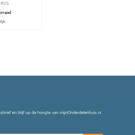
k RVS
orraad
lijk
wsbrief en blijf op de hoogte van mijnOnderdelenhuis.nl