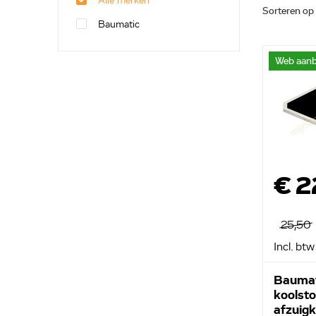
Alle merken
Sorteren op
Baumatic
Web aanb
€ 2
25,50
Incl. btw
Baumat
koolsto
afzuig