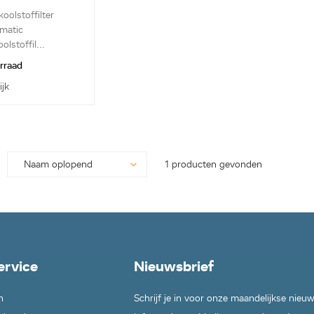
595
koolstoffilter
matic
olstoffil...
orraad
ijk
1 producten gevonden
ervice
Nieuwsbrief
n
Schrijf je in voor onze maandelijkse nieu