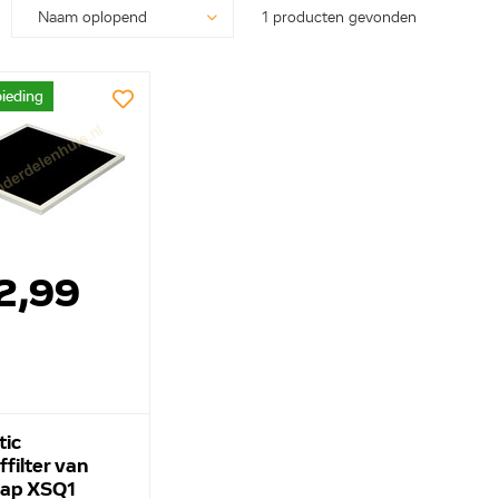
1 producten gevonden
ieding
2,99
ic
ffilter van
kap XSQ1