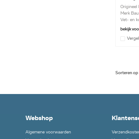
07031
Origineel 
Merk Bau
Vet- en ko
bekijk vo
Vergel
Sorteren op
Webshop
Klantens
Algemene voorwaarden
Verzendkoste