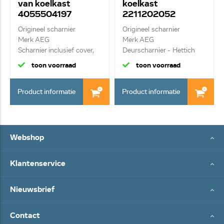
van koelkast
koelkast
4055504197
2211202052
Origineel scharnier
Origineel scharnier
Merk AEG
Merk AEG
Scharnier inclusief cover,
Deurscharnier - Hettich
se...
3362 ...
toon voorraad
toon voorraad
Product informatie
Product informatie
Webshop
Klantenservice
Nieuwsbrief
Contact