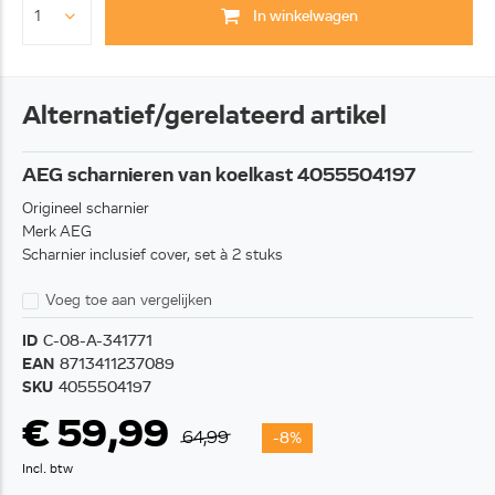
In winkelwagen
Alternatief/gerelateerd artikel
AEG scharnieren van koelkast 4055504197
Origineel scharnier
Merk AEG
Scharnier inclusief cover, set à 2 stuks
Voeg toe aan vergelijken
ID
C-08-A-341771
EAN
8713411237089
SKU
4055504197
€ 59,99
64,99
-8%
Incl. btw