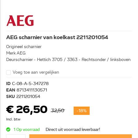
AEG scharnier van koelkast 2211201054
Origineel scharnier
Merk AEG
Deurscharnier - Hettich 3705 / 3363 - Rechtsonder / linksboven
Voeg toe aan vergelijken
ID
C-08-A-5-347278
EAN
8713411130571
SKU
2211201054
€ 26,50
32,50
-18%
Incl. btw
1 Op voorraad
Direct uit voorraad leverbaar!