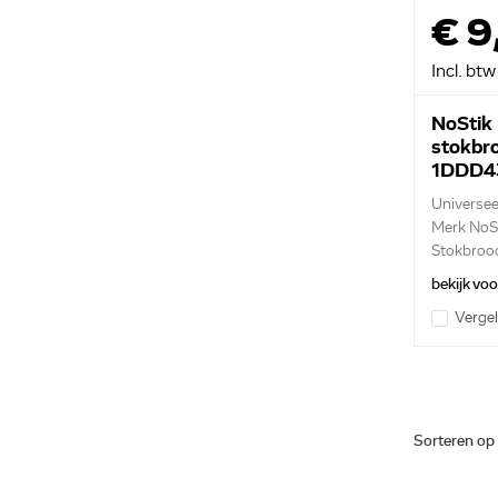
€ 9
Incl. btw
NoStik
stokbr
1DDD4
Universee
Merk NoS
Stokbroo
3 ...
bekijk vo
Vergel
Sorteren op