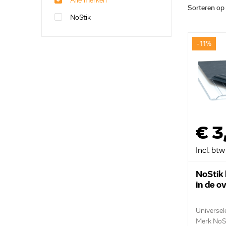
Alle merken
Sorteren op
NoStik
-11%
€ 3
Incl. btw
NoStik 
in de 
Universel
Merk NoS