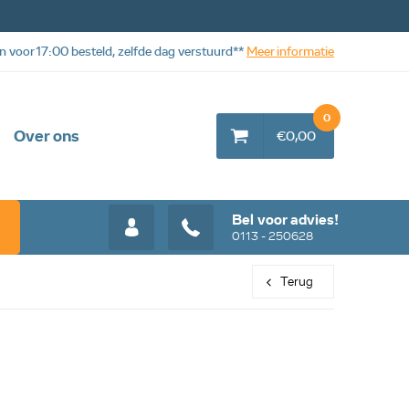
n voor 17:00 besteld, zelfde dag verstuurd**
Meer informatie
0
Over ons
€0,00
Bel voor advies!
0113 - 250628
Terug