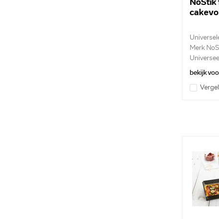
NoStik 
cakevo
Universele
Merk NoS
Universee
...
bekijk vo
Vergel