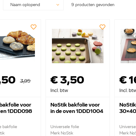
9 producten gevonden
,50
€ 3,50
€ 1
3,95
Incl. btw
Incl. bt
bakfolie voor
NoStik bakfolie voor
NoStik
oven 1DDD098
in de oven 1DDD1004
30x40
e bakfolie
Universele folie
Universe
tik
Merk NoStik
Merk NoS