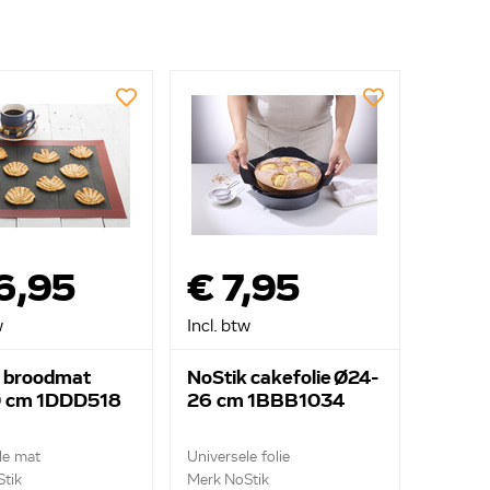
6,95
€ 7,95
w
Incl. btw
 broodmat
NoStik cakefolie Ø24-
 cm 1DDD518
26 cm 1BBB1034
le mat
Universele folie
tik
Merk NoStik