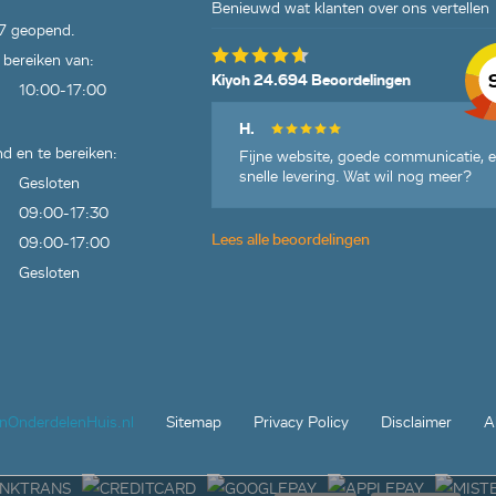
Benieuwd wat klanten over ons vertellen
7 geopend.
 bereiken van:
Kiyoh 24.694 Beoordelingen
10:00-17:00
H.
d en te bereiken:
Fijne website, goede communicatie, 
snelle levering. Wat wil nog meer?
Gesloten
09:00-17:30
Lees alle beoordelingen
09:00-17:00
Gesloten
jnOnderdelenHuis.nl
Sitemap
Privacy Policy
Disclaimer
A