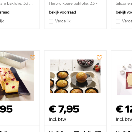
re bakfolie, 33 ...
Herbruikbare bakfolie, 33 x
Silicone
4...
40 ce...
orraad
bekijk voorraad
bekijk vo
ijk
Vergelijk
Verge
,95
€ 7,95
€ 1
Incl. btw
Incl. bt