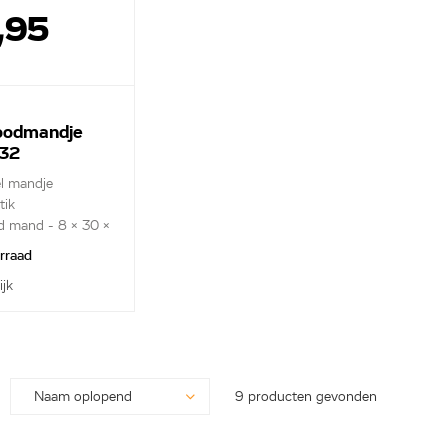
,95
oodmandje
32
l mandje
tik
d mand - 8 x 30 x
orraad
ijk
9 producten gevonden