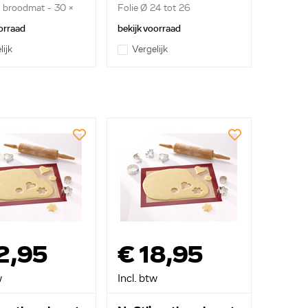
n broodmat - 30 x
Folie Ø 24 tot 26
centimeter...
orraad
bekijk voorraad
lijk
Vergelijk
2,95
€ 18,95
w
Incl. btw