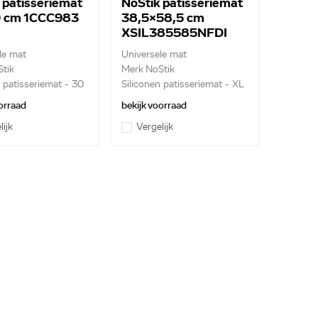
 patisseriemat
NoStik patisseriemat
 cm 1CCC983
38,5x58,5 cm
XSIL385585NFDI
le mat
Universele mat
tik
Merk NoStik
n patisseriemat - 30
Siliconen patisseriemat - XL
- ...
orraad
bekijk voorraad
lijk
Vergelijk