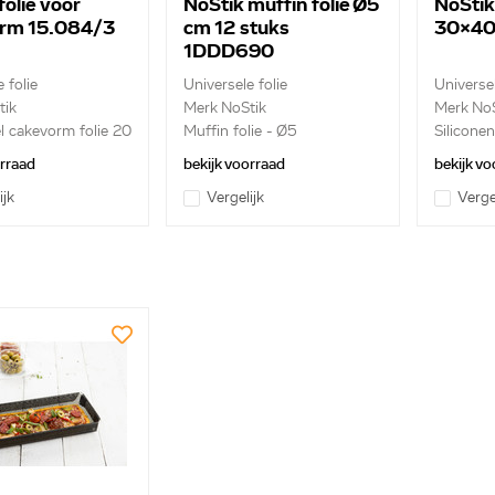
folie voor
NoStik muffin folie Ø5
NoStik
rm 15.084/3
cm 12 stuks
30x40
1DDD690
 folie
Universele folie
Universe
tik
Merk NoStik
Merk NoS
l cakevorm folie 20
Muffin folie - Ø5
Silicone
centimeter...
x ...
orraad
bekijk voorraad
bekijk vo
ijk
Vergelijk
Verge