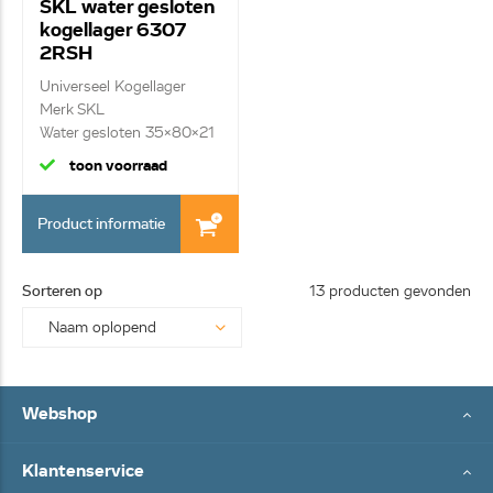
SKL water gesloten
kogellager 6307
2RSH
Universeel Kogellager
Merk SKL
Water gesloten 35x80x21
toon voorraad
Product informatie
Sorteren op
13 producten gevonden
Webshop
Klantenservice