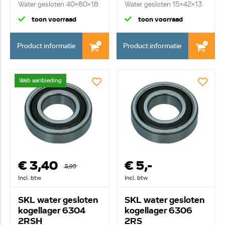
Water gesloten 40x80x18
Water gesloten 15x42x13
toon voorraad
toon voorraad
Product informatie
Product informatie
Web aanbieding
€ 3,40
€ 5,-
5,95
Incl. btw
Incl. btw
SKL water gesloten
SKL water gesloten
kogellager 6304
kogellager 6306
2RSH
2RS