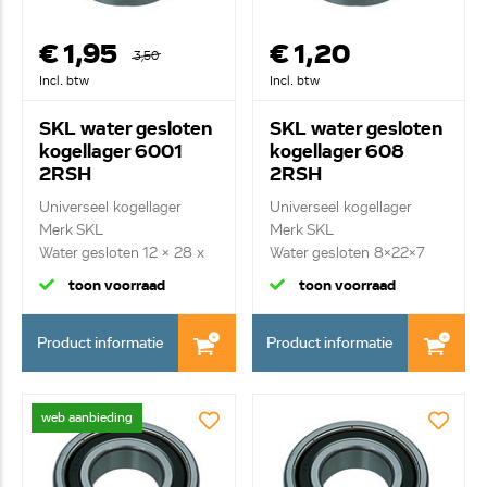
€ 1,95
€ 1,20
3,50
Incl. btw
Incl. btw
SKL water gesloten
SKL water gesloten
kogellager 6001
kogellager 608
2RSH
2RSH
Universeel kogellager
Universeel kogellager
Merk SKL
Merk SKL
Water gesloten 12 x 28 x
Water gesloten 8x22x7
...
toon voorraad
toon voorraad
Product informatie
Product informatie
web aanbieding