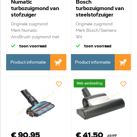
Numatic
Bosch
turbozuigmond van
turbozuigmond van
stofzuiger
steelstofzuiger
AiroBrush 601227
17002172
Originele zuigmond
Originele zuigmond
Merk Numatic
Merk Bosch/Siemens
AiroBrush zuigmond met
Wit
...
toon voorraad
toon voorraad
Product informatie
Product informatie
Web aanbieding
€ 90,95
€ 41,50
45,99