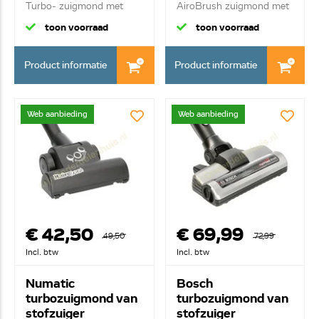
Turbo- zuigmond met
AiroBrush zuigmond met
LED ve...
rot...
toon voorraad
toon voorraad
Product informatie
Product informatie
Web aanbieding
Web aanbieding
€ 42,50
€ 69,99
49,50
72,99
Incl. btw
Incl. btw
Numatic
Bosch
turbozuigmond van
turbozuigmond van
stofzuiger
stofzuiger