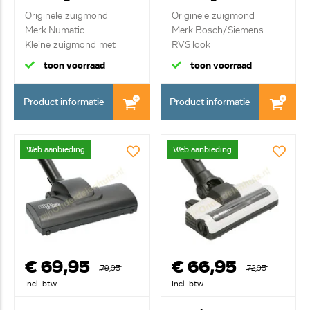
HairoBrush 601228
17002108
Originele zuigmond
Originele zuigmond
NVA-22
Merk Numatic
Merk Bosch/Siemens
Kleine zuigmond met
RVS look
rotere...
toon voorraad
toon voorraad
Product informatie
Product informatie
Web aanbieding
Web aanbieding
€ 69,95
€ 66,95
79,95
72,95
Incl. btw
Incl. btw