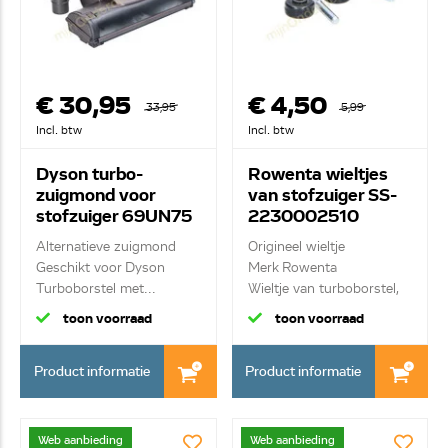
€ 30,95
€ 4,50
33,95
5,99
Incl. btw
Incl. btw
Dyson turbo-
Rowenta wieltjes
zuigmond voor
van stofzuiger SS-
stofzuiger 69UN75
2230002510
Alternatieve zuigmond
Origineel wieltje
Geschikt voor Dyson
Merk Rowenta
Turboborstel met...
Wieltje van turboborstel,
s...
toon voorraad
toon voorraad
Product informatie
Product informatie
Web aanbieding
Web aanbieding