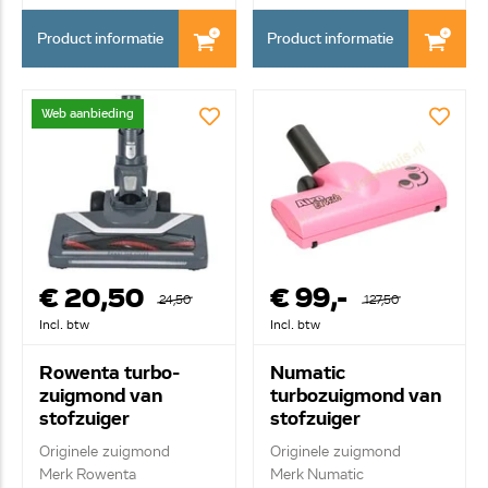
Product informatie
Product informatie
Web aanbieding
€ 20,50
€ 99,-
24,50
127,50
Incl. btw
Incl. btw
Rowenta turbo-
Numatic
zuigmond van
turbozuigmond van
stofzuiger
stofzuiger
SS7222053289
AiroBrush 601337
Originele zuigmond
Originele zuigmond
Merk Rowenta
Merk Numatic