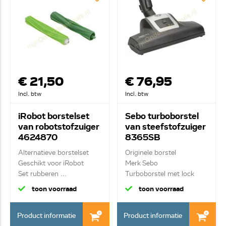
€ 21,50
€ 76,95
Incl. btw
Incl. btw
iRobot borstelset
Sebo turboborstel
van robotstofzuiger
van steefstofzuiger
4624870
8365SB
Alternatieve borstelset
Originele borstel
Geschikt voor iRobot
Merk Sebo
Set rubberen ...
Turboborstel met lock
toon voorraad
toon voorraad
Product informatie
Product informatie