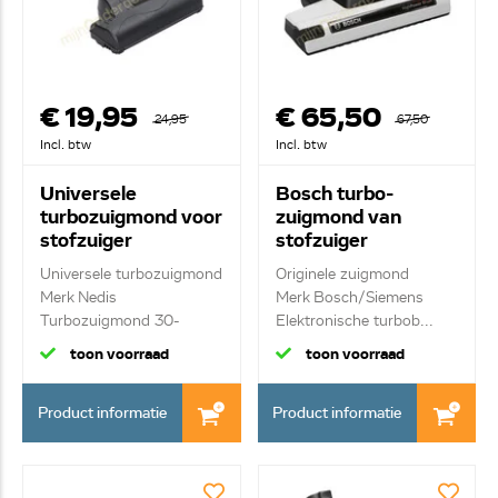
€ 19,95
€ 65,50
24,95
67,50
Incl. btw
Incl. btw
Universele
Bosch turbo-
turbozuigmond voor
zuigmond van
stofzuiger
stofzuiger
VCBR110TBVAR
00577592
Universele turbozuigmond
Originele zuigmond
Merk Nedis
Merk Bosch/Siemens
Turbozuigmond 30-
Elektronische turbob...
40mm
toon voorraad
toon voorraad
Product informatie
Product informatie