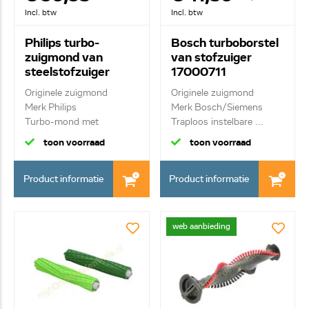
Incl. btw
Incl. btw
Philips turbo-
Bosch turboborstel
zuigmond van
van stofzuiger
steelstofzuiger
17000711
CP1438/01
Originele zuigmond
Originele zuigmond
300004332921
Merk Philips
Merk Bosch/Siemens
Turbo-mond met
Traploos instelbare ...
roterende b...
toon voorraad
toon voorraad
Product informatie
Product informatie
web aanbieding