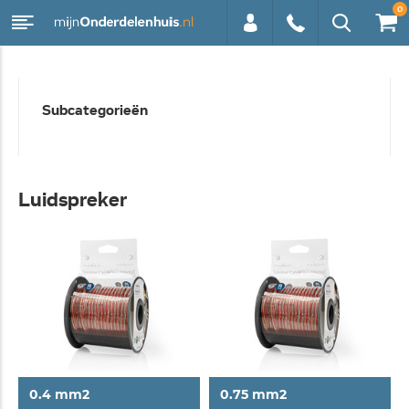
0
0113 -
Subcategorieën
250628
Luidspreker
0.4 mm2
0.75 mm2