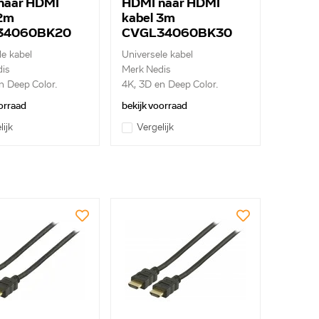
naar HDMI
HDMI naar HDMI
 2m
kabel 3m
34060BK20
CVGL34060BK30
le kabel
Universele kabel
is
Merk Nedis
n Deep Color.
4K, 3D en Deep Color.
Etherne...
orraad
bekijk voorraad
lijk
Vergelijk