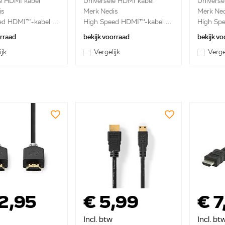
e HDMI kabel
Universele HDMI kabel
Universe
is
Merk Nedis
Merk Ned
ed HDMI™-kabel ...
High Speed HDMI™-kabel ...
High Sp
met...
orraad
bekijk voorraad
bekijk vo
ijk
Vergelijk
Verge
2,95
€ 5,99
€ 7
Incl. btw
Incl. bt