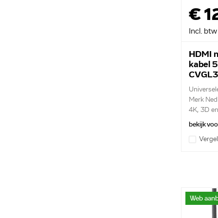
€ 1
Incl. btw
HDMI n
kabel 
CVGL3
Universel
Merk Ned
4K, 3D en
Ethernet
bekijk vo
Vergel
Web aanb