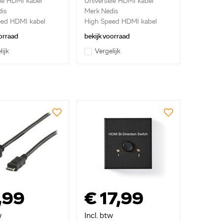
le HDMI kabel
Universele HDMI kabel
is
Merk Nedis
eed HDMI kabel
High Speed HDMI kabel
met...
orraad
bekijk voorraad
lijk
Vergelijk
,99
€ 17,99
w
Incl. btw