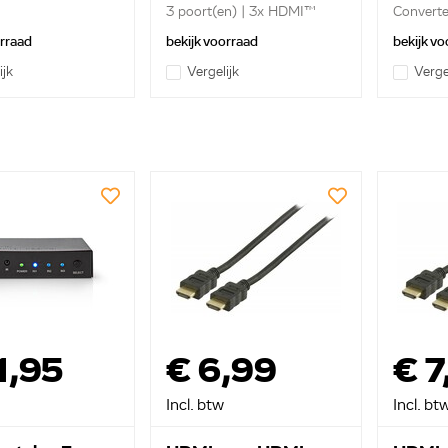
3 poort(en) | 3x HDMI™
Convertee
Inpu...
orraad
bekijk voorraad
bekijk vo
ijk
Vergelijk
Verge
1,95
€ 6,99
€ 7
Incl. btw
Incl. bt