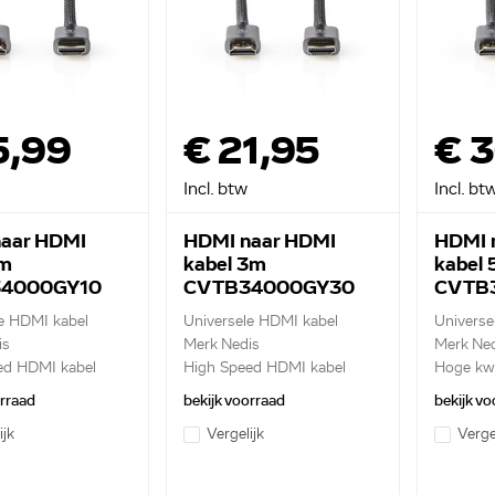
5,99
€ 21,95
€ 
Incl. btw
Incl. bt
aar HDMI
HDMI naar HDMI
HDMI 
1m
kabel 3m
kabel
4000GY10
CVTB34000GY30
CVTB
e HDMI kabel
Universele HDMI kabel
Universe
is
Merk Nedis
Merk Ned
ed HDMI kabel
High Speed HDMI kabel
Hoge kwa
met...
orraad
bekijk voorraad
bekijk vo
ijk
Vergelijk
Verge