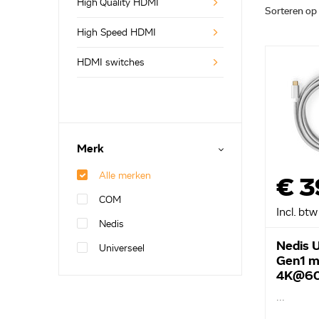
High Quality HDMI
Sorteren op
High Speed HDMI
HDMI switches
Merk
Alle merken
€ 3
COM
Incl. btw
Nedis
Nedis 
Universeel
Gen1 m
4K@60
CCTB6
...