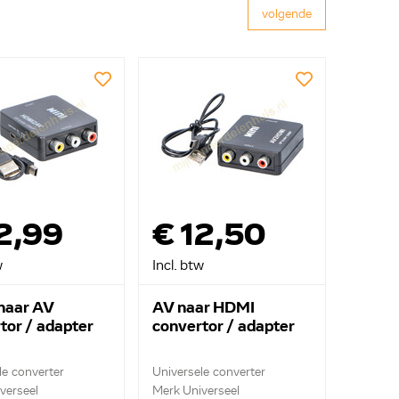
volgende
2,99
€ 12,50
w
Incl. btw
naar AV
AV naar HDMI
tor / adapter
convertor / adapter
le converter
Universele converter
verseel
Merk Universeel