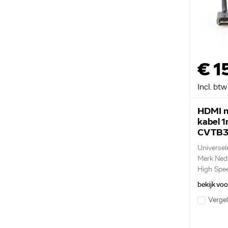
€ 1
Incl. btw
HDMI n
kabel 
CVTB3
Universel
Merk Ned
High Spe
met...
bekijk vo
Vergel