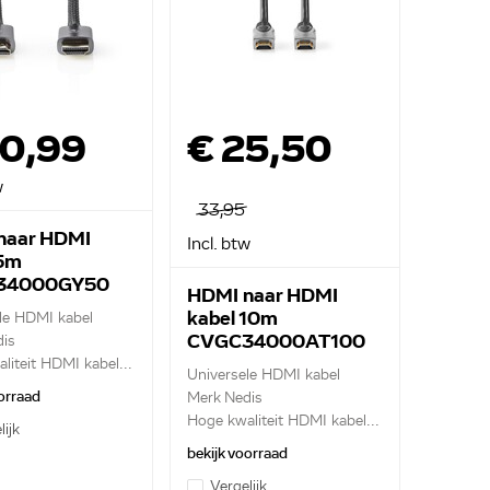
30,99
€ 25,50
w
33,95
naar HDMI
Incl. btw
 5m
34000GY50
HDMI naar HDMI
kabel 10m
le HDMI kabel
CVGC34000AT100
is
liteit HDMI kabel...
Universele HDMI kabel
orraad
Merk Nedis
Hoge kwaliteit HDMI kabel...
lijk
bekijk voorraad
Vergelijk