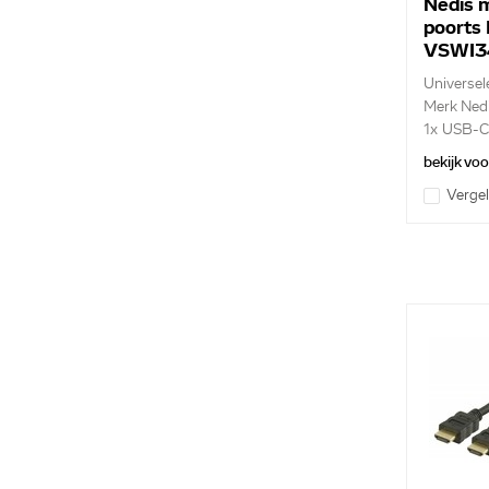
Nedis 
poorts
VSWI3
Universel
Merk Ned
1x USB-
Inpu...
bekijk vo
Vergel