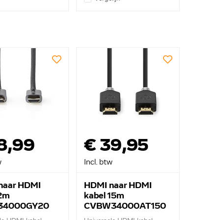
8,99
€ 39,95
w
Incl. btw
naar HDMI
HDMI naar HDMI
 2m
kabel 15m
34000GY20
CVBW34000AT150