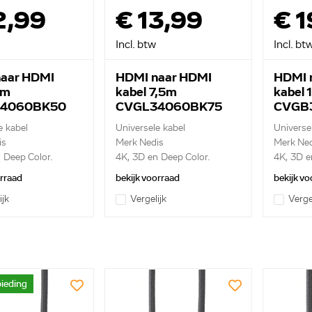
2,99
€ 13,99
€ 1
Incl. btw
Incl. bt
aar HDMI
HDMI naar HDMI
HDMI 
5m
kabel 7,5m
kabel 
4060BK50
CVGL34060BK75
CVGB
e kabel
Universele kabel
Universe
is
Merk Nedis
Merk Ned
 Deep Color.
4K, 3D en Deep Color.
4K, 3D e
Ethernet
Ethernet
orraad
bekijk voorraad
bekijk vo
ijk
Vergelijk
Verge
ieding