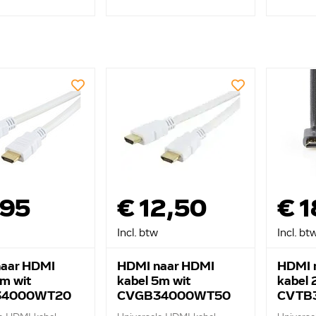
,95
€ 12,50
€ 1
Incl. btw
Incl. bt
aar HDMI
HDMI naar HDMI
HDMI 
2m wit
kabel 5m wit
kabel
34000WT20
CVGB34000WT50
CVTB