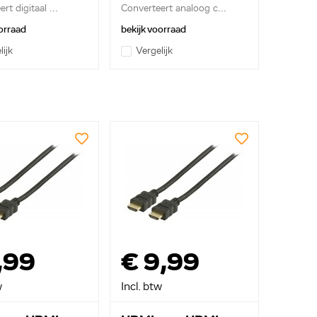
rt digitaal ...
Converteert analoog c...
orraad
bekijk voorraad
lijk
Vergelijk
,99
€ 9,99
w
Incl. btw