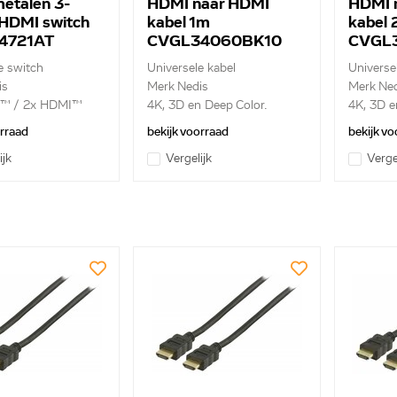
metalen 3-
HDMI naar HDMI
HDMI 
 HDMI switch
kabel 1m
kabel
4721AT
CVGL34060BK10
CVGL
e switch
Universele kabel
Universe
is
Merk Nedis
Merk Ned
C™ / 2x HDMI™
4K, 3D en Deep Color.
4K, 3D e
Etherne...
Ethernet
orraad
bekijk voorraad
bekijk vo
ijk
Vergelijk
Verge