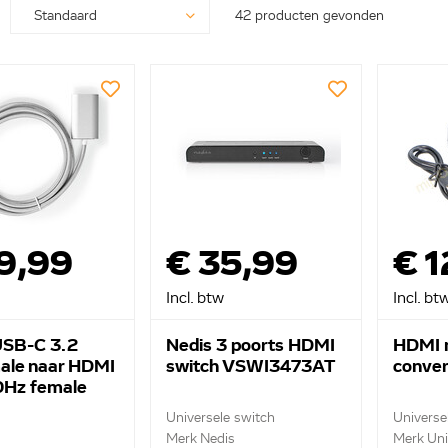
42 producten gevonden
9,99
€ 35,99
€ 1
Incl. btw
Incl. bt
USB-C 3.2
Nedis 3 poorts HDMI
HDMI 
ale naar HDMI
switch VSWI3473AT
conver
Hz female
4680AL20
Universele switch
Universe
Merk Nedis
Merk Uni