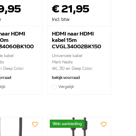
9,95
€ 21,95
w
Incl. btw
naar HDMI
HDMI naar HDMI
10m
kabel 15m
34060BK100
CVGL34002BK150
le kabel
Universele kabel
is
Merk Nedis
n Deep Color.
4K, 3D en Deep Color.
Etherne...
orraad
bekijk voorraad
lijk
Vergelijk
Web aanbieding