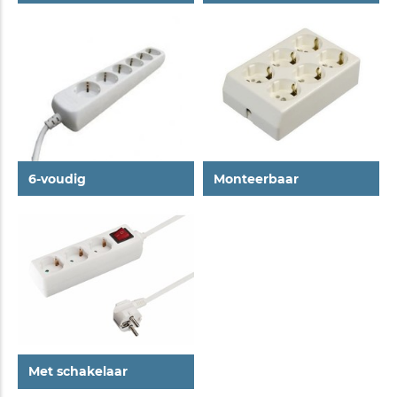
6-voudig
Monteerbaar
Met schakelaar