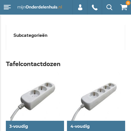
0
0113 -
Subcategorieën
250628
Tafelcontactdozen
3-voudig
4-voudig