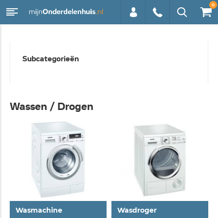
0
0113 -
Subcategorieën
250628
Wassen / Drogen
Wasmachine
Wasdroger