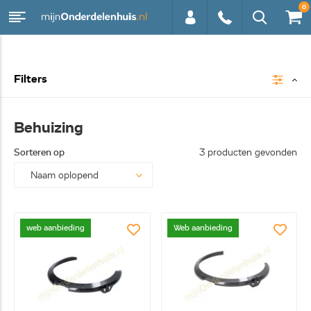
0
0113 -
Filters
250628
Behuizing
Sorteren op
3 producten gevonden
web aanbieding
Web aanbieding