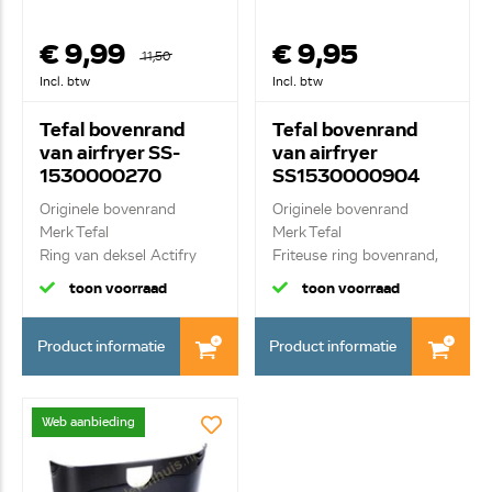
€ 9,99
€ 9,95
11,50
Incl. btw
Incl. btw
Tefal bovenrand
Tefal bovenrand
van airfryer SS-
van airfryer
1530000270
SS1530000904
Originele bovenrand
Originele bovenrand
Merk Tefal
Merk Tefal
Ring van deksel Actifry
Friteuse ring bovenrand,
n...
toon voorraad
toon voorraad
Product informatie
Product informatie
Web aanbieding