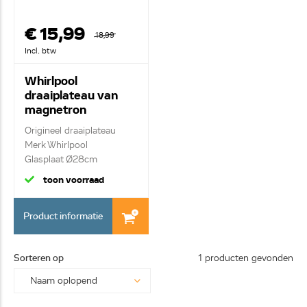
€ 15,99
18,99
Incl. btw
Whirlpool
draaiplateau van
magnetron
481246678407
Origineel draaiplateau
C00629086
Merk Whirlpool
Glasplaat Ø28cm
toon voorraad
Product informatie
Sorteren op
1 producten gevonden