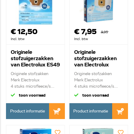
€ 12,50
€ 7,95
9,95
Incl. btw
Incl. btw
Originele
Originele
stofzuigerzakken
stofzuigerzakken
van Electrolux ES49
van Electrolux
9002565464
ES53N
Originele stofzakken
Originele stofzakken
9001968420
Merk Electrolux
Merk Electrolux
4 stuks microfleece/s...
4 stuks microfleece/s...
toon voorraad
toon voorraad
Product informatie
Product informatie