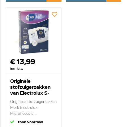
€ 13,99
Incl. btw
Originele
stofzuigerzakken
van Electrolux S-
Bag E210S
Originele stofzuigerzakken
9001684613
Merk Electrolux
Microfleece s...
toon voorraad