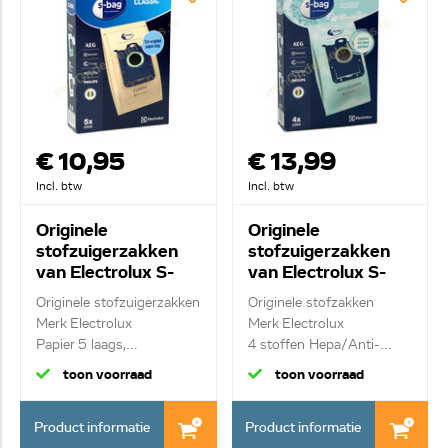
€ 10,95
€ 13,99
Incl. btw
Incl. btw
Originele
Originele
stofzuigerzakken
stofzuigerzakken
van Electrolux S-
van Electrolux S-
Bag E200S
Bag E206S Anti-
Originele stofzuigerzakken
Originele stofzakken
9001684621
Allergy 900168460
Merk Electrolux
Merk Electrolux
Papier 5 laags,...
4 stoffen Hepa/Anti-...
toon voorraad
toon voorraad
Product informatie
Product informatie