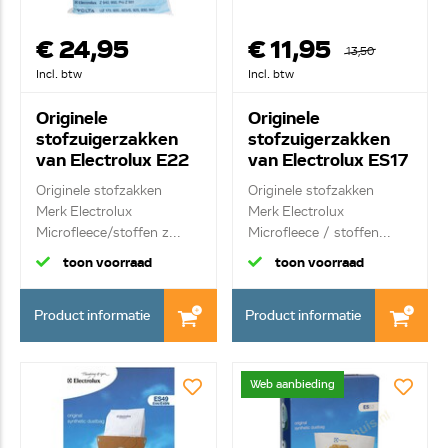
€ 24,95
€ 11,95
13,50
Incl. btw
Incl. btw
Originele
Originele
stofzuigerzakken
stofzuigerzakken
van Electrolux E22
van Electrolux ES17
9001969642
9002563394
Originele stofzakken
Originele stofzakken
Merk Electrolux
Merk Electrolux
Microfleece/stoffen z...
Microfleece / stoffen...
toon voorraad
toon voorraad
Product informatie
Product informatie
Web aanbieding