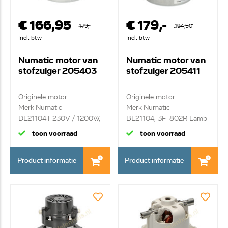
€ 166,95
€ 179,-
179,-
194,50
Incl. btw
Incl. btw
Numatic motor van
Numatic motor van
stofzuiger 205403
stofzuiger 205411
Originele motor
Originele motor
Merk Numatic
Merk Numatic
DL21104T 230V / 1200W,
BL21104, 3F-802R Lamb
2 sta...
240V/...
toon voorraad
toon voorraad
Product informatie
Product informatie