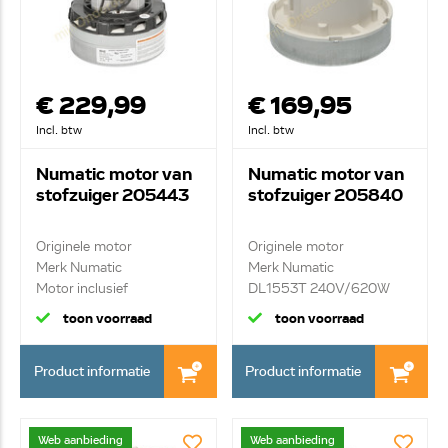
€ 229,99
€ 169,95
Incl. btw
Incl. btw
Numatic motor van
Numatic motor van
stofzuiger 205443
stofzuiger 205840
Originele motor
Originele motor
Merk Numatic
Merk Numatic
Motor inclusief
DL1553T 240V/620W
thermische be...
Lamb DAF
toon voorraad
toon voorraad
Product informatie
Product informatie
Web aanbieding
Web aanbieding