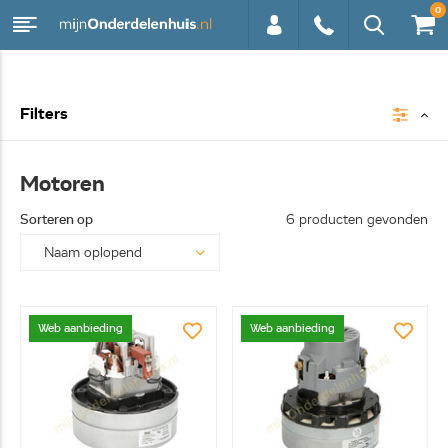
0
0113 -
Filters
250628
Motoren
Sorteren op
6 producten gevonden
Web aanbieding
Web aanbieding