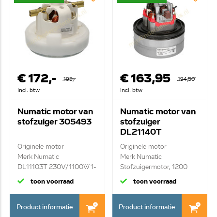
€ 172,-
€ 163,95
195,-
194,50
Incl. btw
Incl. btw
Numatic motor van
Numatic motor van
stofzuiger 305493
stofzuiger
DL21140T
Originele motor
Originele motor
Merk Numatic
Merk Numatic
DL11103T 230V/1100W 1-
Stofzuigermotor, 1200
stag...
Watt ...
toon voorraad
toon voorraad
Product informatie
Product informatie