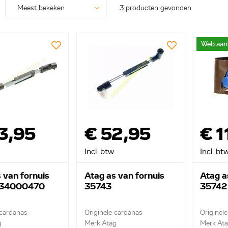
3 producten gevonden
Web aan
3,95
€ 52,95
€ 1
Incl. btw
Incl. bt
 van fornuis
Atag as van fornuis
Atag a
 34000470
35743
35742
 cardanas
Originele cardanas
Originel
g
Merk Atag
Merk At