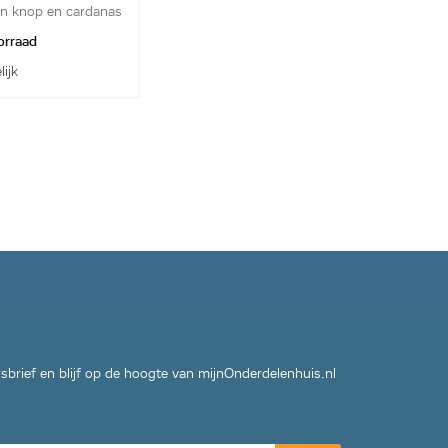
n knop en cardanas
orraad
lijk
wsbrief en blijf op de hoogte van mijnOnderdelenhuis.nl