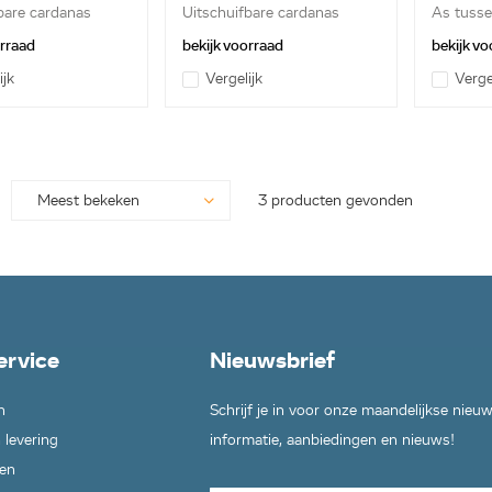
bare cardanas
Uitschuifbare cardanas
As tusse
orraad
bekijk voorraad
bekijk vo
ijk
Vergelijk
Verge
3 producten gevonden
ervice
Nieuwsbrief
n
Schrijf je in voor onze maandelijkse nieu
 levering
informatie, aanbiedingen en nieuws!
en