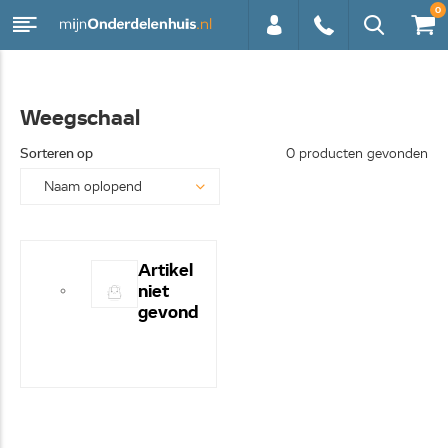
0
0113 -
Weegschaal
250628
Sorteren op
0 producten gevonden
Artikel
niet
gevond
en! -
Hulp
nodig?
- Bel
even
0113-