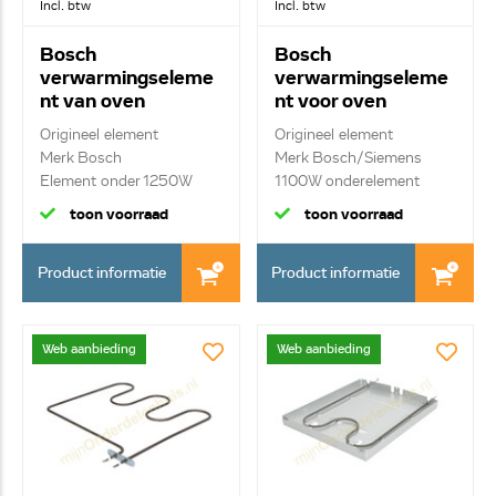
Incl. btw
Incl. btw
Bosch
Bosch
verwarmingseleme
verwarmingseleme
nt van oven
nt voor oven
00498836
00470763
Origineel element
Origineel element
Merk Bosch
Merk Bosch/Siemens
Element onder 1250W
1100W onderelement
toon voorraad
toon voorraad
Product informatie
Product informatie
Web aanbieding
Web aanbieding