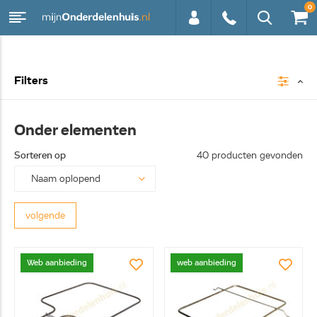
0
0113 -
Filters
250628
Onder elementen
Sorteren op
40 producten gevonden
volgende
Web aanbieding
web aanbieding