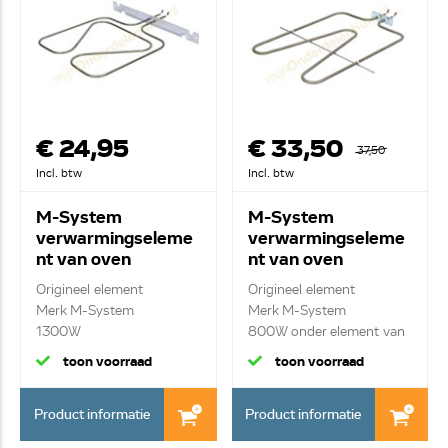
€ 24,95
€ 33,50
37,50
Incl. btw
Incl. btw
M-System
M-System
verwarmingseleme
verwarmingseleme
nt van oven
nt van oven
062090004
062096004
Origineel element
Origineel element
Merk M-System
Merk M-System
1300W
800W onder element van
verwarmingselement o...
kle...
toon voorraad
toon voorraad
Product informatie
Product informatie