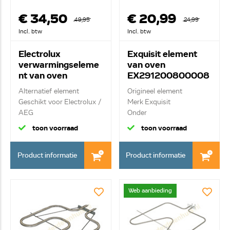
€ 34,50
€ 20,99
49,95
24,99
Incl. btw
Incl. btw
Electrolux
Exquisit element
verwarmingseleme
van oven
nt van oven
EX291200800008
3570038061
Alternatief element
Origineel element
Geschikt voor Electrolux /
Merk Exquisit
AEG
Onder
Element...
verwarmingselement m...
toon voorraad
toon voorraad
Product informatie
Product informatie
Web aanbieding