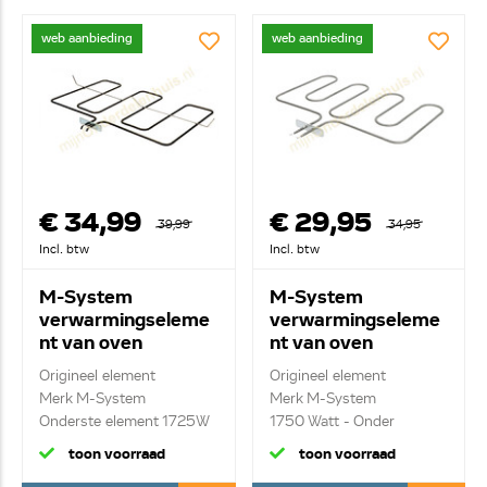
web aanbieding
web aanbieding
€ 34,99
€ 29,95
39,99
34,95
Incl. btw
Incl. btw
M-System
M-System
verwarmingseleme
verwarmingseleme
nt van oven
nt van oven
062101004
062146004
Origineel element
Origineel element
Merk M-System
Merk M-System
Onderste element 1725W
1750 Watt - Onder
element ...
toon voorraad
toon voorraad