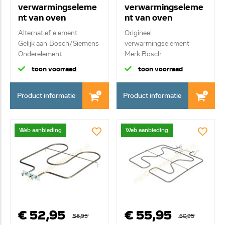
verwarmingseleme
verwarmingseleme
nt van oven
nt van oven
00212622
00362786
Alternatief element
Origineel
Gelijk aan Bosch/Siemens
verwarmingselement
Onderelement ...
Merk Bosch
1300W onder elemen...
toon voorraad
toon voorraad
Product informatie
Product informatie
Web aanbieding
Web aanbieding
€ 52,95
€ 55,95
58,95
60,95