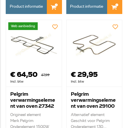
Product informatie
Product informatie
Web aanbieding
€ 64,50
€ 29,95
67,99
Incl. btw
Incl. btw
Pelgrim
Pelgrim
verwarmingseleme
verwarmingseleme
nt van oven 27342
nt van oven 29100
Origineel element
Alternatief element
Merk Pelgrim
Geschikt voor Pelgrim
Onderelement 1500W
Onderelement 130...