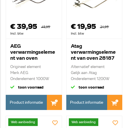
€ 39,95
€ 19,95
45,95
24,95
Incl. btw
Incl. btw
AEG
Atag
verwarmingseleme
verwarmingseleme
nt van oven
nt van oven 28187
140065215026
Origineel element
Alternatief element
Merk AEG
Gelijk aan Atag
Onderelement 1000W
Onderelement 1200W
toon voorraad
toon voorraad
Product informatie
Product informatie
Web aanbieding
Web aanbieding