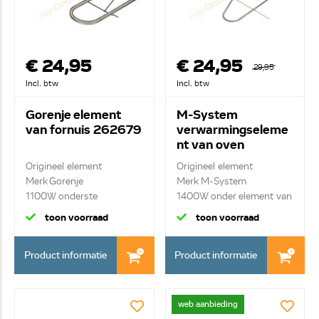
€ 24,95
€ 24,95
29,95
Incl. btw
Incl. btw
Gorenje element
M-System
van fornuis 262679
verwarmingseleme
nt van oven
062066004
Origineel element
Origineel element
Merk Gorenje
Merk M-System
1100W onderste
1400W onder element van
bakelement
gr...
toon voorraad
toon voorraad
Product informatie
Product informatie
web aanbieding