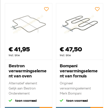
€ 41,95
€ 47,50
Incl. btw
Incl. btw
Bestron
Bompani
verwarmingseleme
verwarmingseleme
nt van oven
nt van fornuis
0606094
M0031701101
Alternatief element
Origineel
Gelijk aan Bestron
verwarmingselement
Onderelement
Merk Bompani
1500W ondereleme...
toon voorraad
toon voorraad