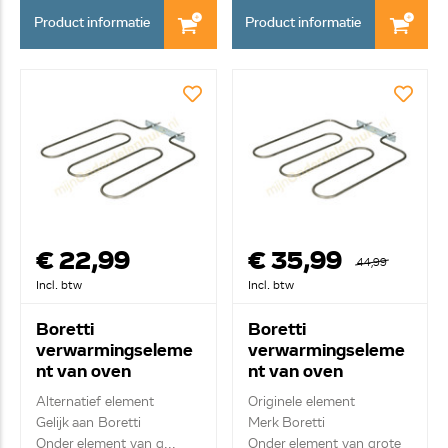
Product informatie
Product informatie
€ 22,99
€ 35,99
44,99
Incl. btw
Incl. btw
Boretti
Boretti
verwarmingseleme
verwarmingseleme
nt van oven
nt van oven
A45802
A45802
Alternatief element
Originele element
EA601102700000
Gelijk aan Boretti
Merk Boretti
0
Onder element van g...
Onder element van grote