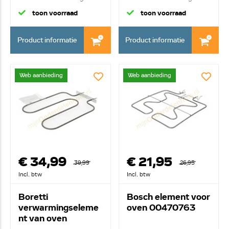
ove...
toon voorraad
toon voorraad
Product informatie
Product informatie
Web aanbieding
Web aanbieding
€ 34,99
€ 21,95
39,99
26,95
Incl. btw
Incl. btw
Boretti
Bosch element voor
verwarmingseleme
oven 00470763
nt van oven