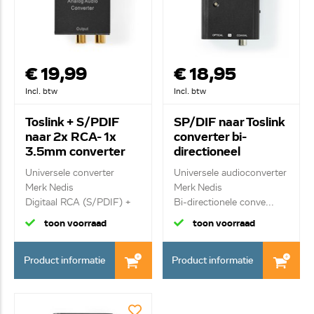
€ 19,99
€ 18,95
Incl. btw
Incl. btw
Toslink + S/PDIF
SP/DIF naar Toslink
naar 2x RCA- 1x
converter bi-
3.5mm converter
directioneel
ACON2510BK
ACON2507BK
Universele converter
Universele audioconverter
Merk Nedis
Merk Nedis
Digitaal RCA (S/PDIF) +
Bi-directionele conve...
T...
toon voorraad
toon voorraad
Product informatie
Product informatie