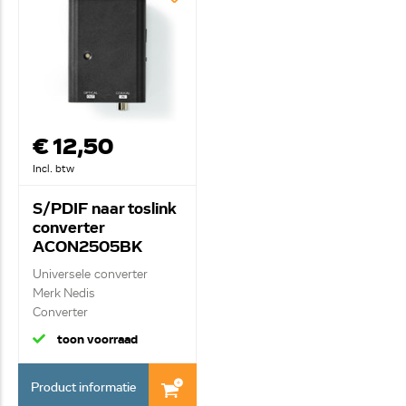
€ 12,50
Incl. btw
S/PDIF naar toslink
converter
ACON2505BK
Universele converter
Merk Nedis
Converter
toon voorraad
Product informatie