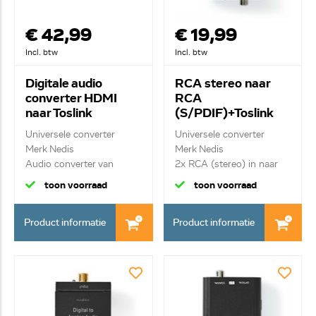
€ 42,99
€ 19,99
Incl. btw
Incl. btw
Digitale audio
RCA stereo naar
converter HDMI
RCA
naar Toslink
(S/PDIF)+Toslink
ACON3425AT
ACON2508BK
Universele converter
Universele converter
Merk Nedis
Merk Nedis
Audio converter van
2x RCA (stereo) in naar
HDMI (...
Di...
toon voorraad
toon voorraad
Product informatie
Product informatie