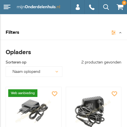
0
0113 -
Filters
250628
Opladers
Sorteren op
2 producten gevonden
Web aanbieding