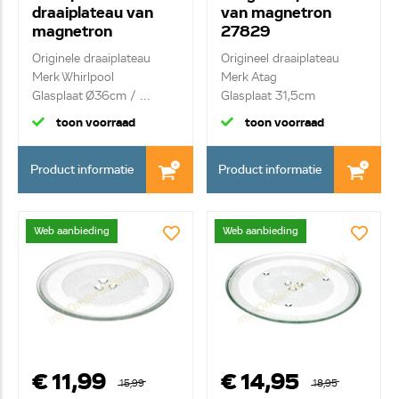
draaiplateau van
van magnetron
magnetron
27829
488000863691
Originele draaiplateau
Origineel draaiplateau
C00863691
Merk Whirlpool
Merk Atag
Glasplaat Ø36cm / ...
Glasplaat 31,5cm
toon voorraad
toon voorraad
Product informatie
Product informatie
Web aanbieding
Web aanbieding
€ 11,99
€ 14,95
15,99
18,95