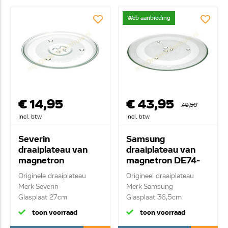
Web aanbieding
€ 14,95
€ 43,95
49,50
Incl. btw
Incl. btw
Severin
Samsung
draaiplateau van
draaiplateau van
magnetron
magnetron DE74-
1715.048
20002D
Originele draaiplateau
Origineel draaiplateau
Merk Severin
Merk Samsung
Glasplaat 27cm
Glasplaat 36,5cm
toon voorraad
toon voorraad