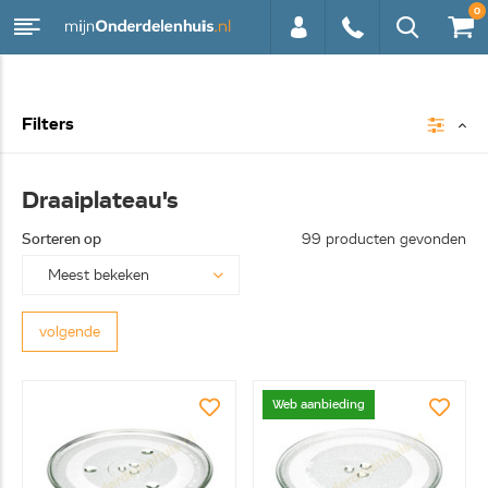
0
0113 -
Filters
250628
Draaiplateau's
Sorteren op
99 producten gevonden
volgende
Web aanbieding