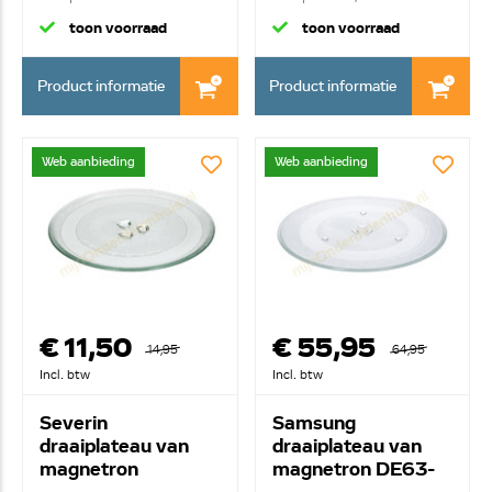
toon voorraad
toon voorraad
Product informatie
Product informatie
Web aanbieding
Web aanbieding
€ 11,50
€ 55,95
14,95
64,95
Incl. btw
Incl. btw
Severin
Samsung
draaiplateau van
draaiplateau van
magnetron
magnetron DE63-