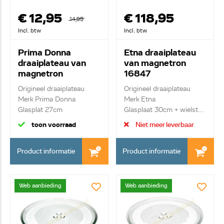
€ 12,95
€ 118,95
14,95
Incl. btw
Incl. btw
Prima Donna
Etna draaiplateau
draaiplateau van
van magnetron
magnetron
16847
WP700L172c
Origineel draaiplateau
Origineel draaiplateau
Merk Prima Donna
Merk Etna
Glasplat 27cm
Glasplaat 30cm + wielst...
toon voorraad
Niet meer leverbaar
Product informatie
Product informatie
Web aanbieding
Web aanbieding