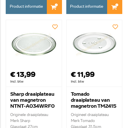
Product informatie
Product informatie
€ 13,99
€ 11,99
Incl. btw
Incl. btw
Sharp draaiplateau
Tomado
van magnetron
draaiplateau van
NTNT-A034WRF0
magnetron TM2415
TM3000
Originele draaiplateau
Origineel draaiplateau
Merk Sharp
Merk Tomado
Glasplaat 27cm
Glasplaat 31,5cm