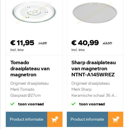
€ 11,95
€ 40,99
14,95
43,50
Incl. btw
Incl. btw
Tomado
Sharp draaiplateau
draaiplateau van
van magnetron
magnetron
NTNT-A145WREZ
TM3003
Origineel draaiplateau
Origineel draaiplateau
Merk Tomado
Merk Sharp
Glasplaat Ø27cm
Keramische schaal 36.4...
toon voorraad
toon voorraad
Product informatie
Product informatie