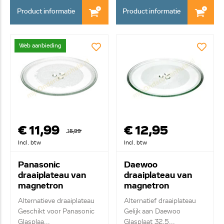
Product informatie
Product informatie
Web aanbieding
€ 11,99
€ 12,95
15,99
Incl. btw
Incl. btw
Panasonic
Daewoo
draaiplateau van
draaiplateau van
magnetron
magnetron
262100500004
441CD35011
Alternatieve draaiplateau
Alternatief draaiplateau
Geschikt voor Panasonic
Gelijk aan Daewoo
Glasplaa...
Glasplaat 32.5...