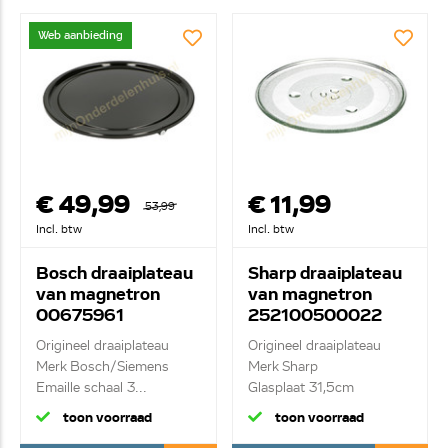
Web aanbieding
€ 49,99
€ 11,99
53,99
Incl. btw
Incl. btw
Bosch draaiplateau
Sharp draaiplateau
van magnetron
van magnetron
00675961
252100500022
Origineel draaiplateau
Origineel draaiplateau
Merk Bosch/Siemens
Merk Sharp
Emaille schaal 3...
Glasplaat 31,5cm
toon voorraad
toon voorraad