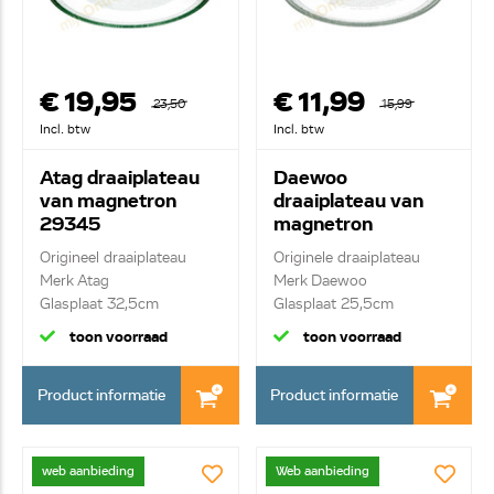
€ 19,95
€ 11,99
23,50
15,99
Incl. btw
Incl. btw
Atag draaiplateau
Daewoo
van magnetron
draaiplateau van
29345
magnetron
3517203600
Origineel draaiplateau
Originele draaiplateau
Merk Atag
Merk Daewoo
Glasplaat 32,5cm
Glasplaat 25,5cm
toon voorraad
toon voorraad
Product informatie
Product informatie
web aanbieding
Web aanbieding