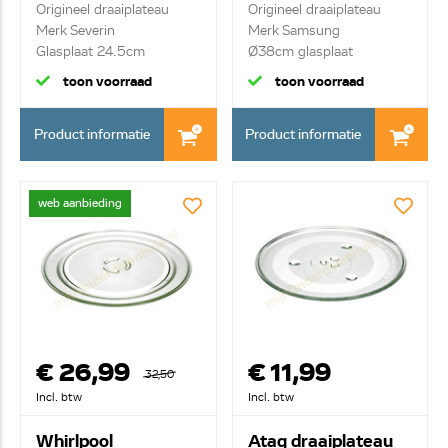
8471.048
00806A
Origineel draaiplateau
Origineel draaiplateau
Merk Severin
Merk Samsung
Glasplaat 24.5cm
Ø38cm glasplaat
toon voorraad
toon voorraad
Product informatie
Product informatie
web aanbieding
€ 26,99
€ 11,99
32,50
Incl. btw
Incl. btw
Whirlpool
Atag draaiplateau