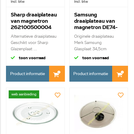
Incl. btw
Incl. btw
Sharp draaiplateau
Samsung
van magnetron
draaiplateau van
262100500004
magnetron DE74-
20016A
Alternatieve draaiplateau
Originele draaiplateau
Geschikt voor Sharp
Merk Samsung
Glazenplaat ...
Glasplaat 34,5cm
toon voorraad
toon voorraad
Product informatie
Product informatie
web aanbieding