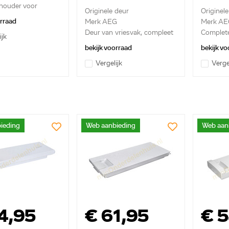
houder voor
Originele deur
Originel
 ...
orraad
Merk AEG
Merk AE
Deur van vriesvak, compleet
Complet
ijk
met gr...
bekijk voorraad
bekijk vo
Vergelijk
Verge
ieding
Web aanbieding
Web aan
4,95
€ 61,95
€ 