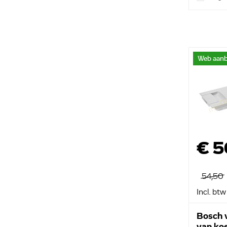
Web aanb
€ 5
54,50
Incl. btw
Bosch 
van ko