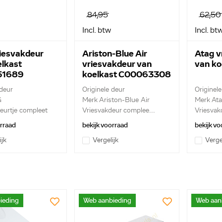
84,95
62,50
Incl. btw
Incl. bt
iesvakdeur
Ariston-Blue Air
Atag v
elkast
vriesvakdeur van
van ko
51689
koelkast C00063308
 deur
Originele deur
Originele
G
Merk Ariston-Blue Air
Merk At
eurtje compleet
Vriesvakdeur complee...
Vriesvak
afdicht...
orraad
bekijk voorraad
bekijk vo
ijk
Vergelijk
Verge
ieding
Web aanbieding
Web aan