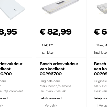
8,95
€ 82,99
€ 
89,99
106,5
Incl. btw
Incl. bt
riesvakdeur
Bosch vriesvakdeur
Bosch 
elkast
van koelkast
van ko
00200
00296700
0029
1952
 deur
Originele deur
Originel
o
Merk Bosch/Siemens
Merk Bo
eurtje compleet
Deur van vriesvak
Deur van 
orraad
bekijk voorraad
bekijk vo
ijk
Vergelijk
Verge