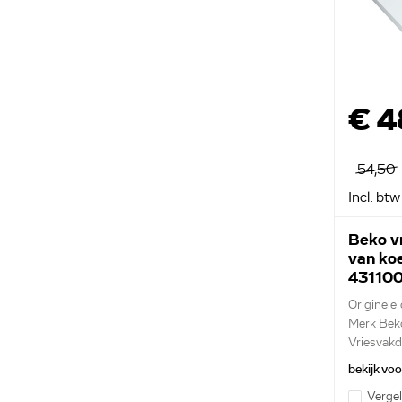
€ 4
54,50
Incl. btw
Beko v
van ko
43110
C0088
Originele
Merk Bek
Vriesvakd
bekijk vo
Vergel