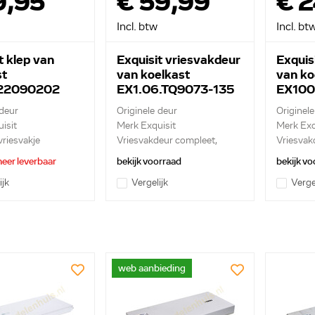
9,95
€ 59,99
€ 2
Incl. btw
Incl. bt
t klep van
Exquisit vriesvakdeur
Exquis
st
van koelkast
van ko
22090202
EX1.06.TQ9073-135
EX100
 deur
Originele deur
Originele
isit
Merk Exquisit
Merk Exq
vriesvakje
Vriesvakdeur compleet,
Vriesvak
scharn...
eer leverbaar
bekijk voorraad
bekijk vo
ijk
Vergelijk
Verge
web aanbieding