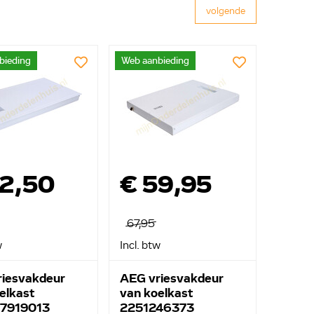
volgende
bieding
Web aanbieding
52,50
€ 59,95
67,95
w
Incl. btw
iesvakdeur
AEG vriesvakdeur
elkast
van koelkast
7919013
2251246373