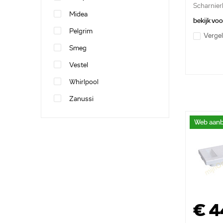
Scharnier
Midea
onderzijde
bekijk vo
Pelgrim
Vergel
Smeg
Vestel
Whirlpool
Zanussi
Web aanb
€ 4