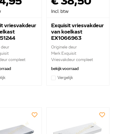
4,95
€ 38,50
w
Incl. btw
it vriesvakdeur
Exquisit vriesvakdeur
elkast
van koelkast
51244
EX1066963
 deur
Originele deur
uisit
Merk Exquisit
deur compleet
Vriesvakdeur compleet
orraad
bekijk voorraad
lijk
Vergelijk