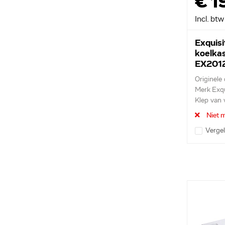
€ 1
Incl. btw
Exquisi
koelka
EX201
Originele
Merk Exqu
Klep van 
Niet m
Vergel