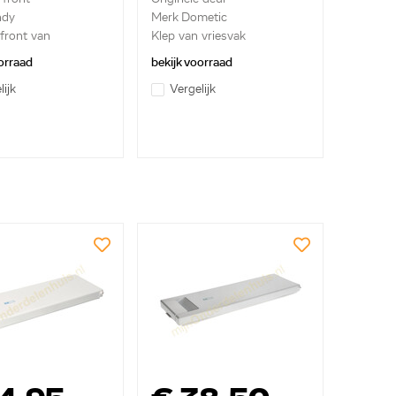
ndy
Merk Dometic
front van
Klep van vriesvak
eur ...
orraad
bekijk voorraad
lijk
Vergelijk