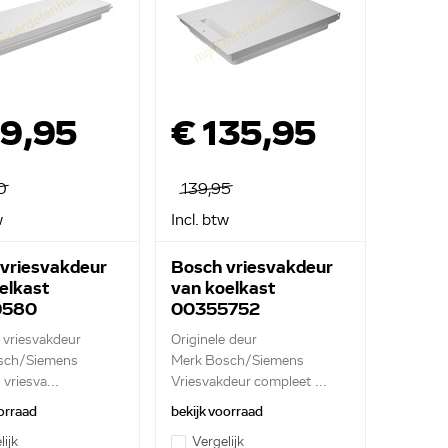
69,95
€ 135,95
0
139,95
w
Incl. btw
vriesvakdeur
Bosch vriesvakdeur
elkast
van koelkast
9580
00355752
e vriesvakdeur
Originele deur
sch/Siemens
Merk Bosch/Siemens
vriesva...
Vriesvakdeur compleet ...
orraad
bekijk voorraad
lijk
Vergelijk