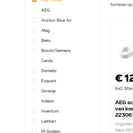
Alle merken
Sorteren op
AEG
Ariston-Blue Air
Atag
Beko
Bosch/Siemens
Candy
Dometic
€ 1
Exquisit
Incl. btw
Gorenje
Indesit
AEG sc
van ko
Inventum
22306
Liebherr
Originele
Merk AE
M-System