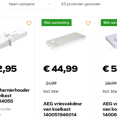
63 producten gevonden
Web aanbieding
Web aan
2,95
€ 44,99
€ 
51,99
58,99
harnierhouder
Incl. btw
Incl. bt
elkast
14055
AEG vriesvakdeur
AEG vr
van koelkast
van ko
 houder
140051946014
14006
G