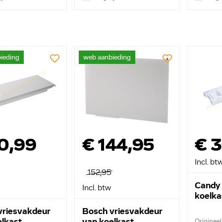
ieding
web aanbieding
0,99
€ 144,95
€ 3
Incl. bt
152,95
Candy 
Incl. btw
koelk
vriesvakdeur
Bosch vriesvakdeur
elkast
van koelkast
Origineel