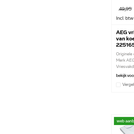
49,95
Incl. btw
AEG vr
van ko
22516
Originele
Merk AE
Vriesvakd
bekijk vo
Vergel
web aanb