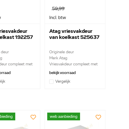
59,99
w
Incl. btw
riesvakdeur
Atag vriesvakdeur
elkast 192257
van koelkast 525637
 deur
Originele deur
ag
Merk Atag
deur compleet met
Vriesvakdeur compleet met
greep e...
orraad
bekijk voorraad
lijk
Vergelijk
bieding
web aanbieding