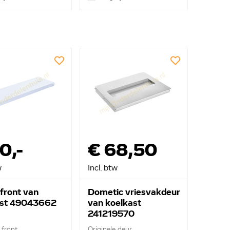
0,-
€ 68,50
w
Incl. btw
front van
Dometic vriesvakdeur
ast 49043662
van koelkast
241219570
 front
Originele deur