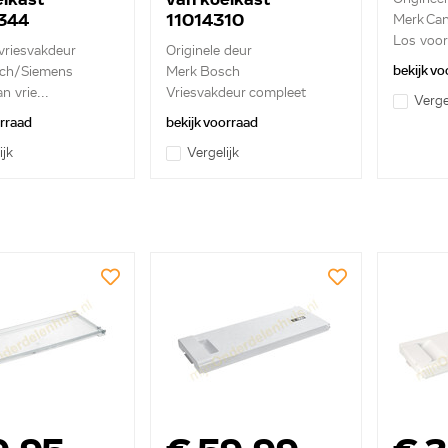
344
11014310
Merk Ca
Los voor
 vriesvakdeur
Originele deur
vriesvakd
bekijk vo
ch/Siemens
Merk Bosch
n vrie...
Vriesvakdeur compleet
Verge
orraad
bekijk voorraad
ijk
Vergelijk