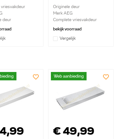
e vriesvakdeur
Originele deur
G
Merk AEG
e deur
Complete vriesvakdeur
orraad
bekijk voorraad
lijk
Vergelijk
bieding
Web aanbieding
54,99
€ 49,99