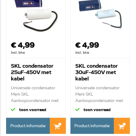
€ 4,99
€ 4,99
Incl. btw
Incl. btw
SKL condensator
SKL condensator
25uF-450V met
30uF-450V met
kabel
kabel
Universele condensator
Universele condensator
Merk SKL
Merk SKL
Aanloopcondensator met
Aanloopcondensator met
kab...
kab...
toon voorraad
toon voorraad
Product informatie
Product informatie