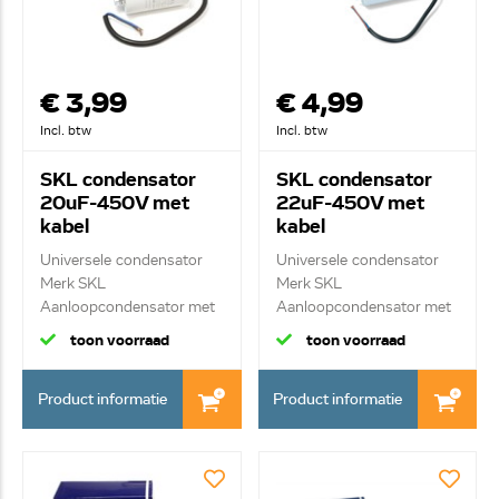
€ 3,99
€ 4,99
Incl. btw
Incl. btw
SKL condensator
SKL condensator
20uF-450V met
22uF-450V met
kabel
kabel
Universele condensator
Universele condensator
Merk SKL
Merk SKL
Aanloopcondensator met
Aanloopcondensator met
kab...
kab...
toon voorraad
toon voorraad
Product informatie
Product informatie