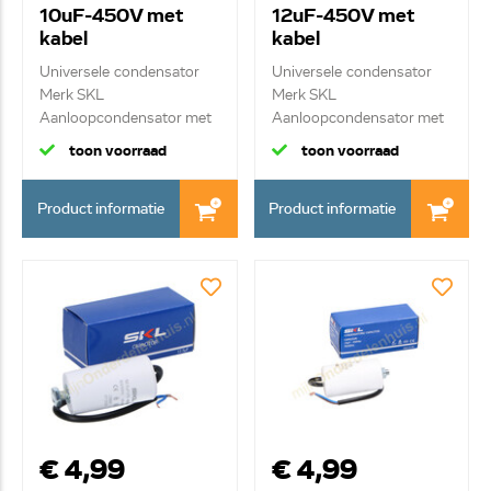
10uF-450V met
12uF-450V met
kabel
kabel
Universele condensator
Universele condensator
Merk SKL
Merk SKL
Aanloopcondensator met
Aanloopcondensator met
kab...
kab...
toon voorraad
toon voorraad
Product informatie
Product informatie
€ 4,99
€ 4,99