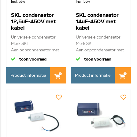
Incl. btw
Incl. btw
SKL condensator
SKL condensator
12,5uF-450V met
14uF-450V met
kabel
kabel
Universele condensator
Universele condensator
Merk SKL
Merk SKL
Aanloopcondensator met
Aanloopcondensator met
kab...
kab...
toon voorraad
toon voorraad
Product informatie
Product informatie