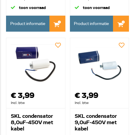
kab...
kab...
toon voorraad
toon voorraad
Product informatie
Product informatie
€ 3,99
€ 3,99
Incl. btw
Incl. btw
SKL condensator
SKL condensator
8,0uF-450V met
9,0uF-450V met
kabel
kabel