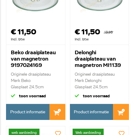
€ 11,50
€ 11,50
13,95
Incl. btw
Incl. btw
Beko draaiplateau
Delonghi
van magnetron
draaiplateau van
9197024169
magnetron MI1139
Originele draaiplateau
Origineel draaiplateau
Merk Beko
Merk Delonghi
Glasplaat 24.5cm
Glasplaat 24.5cm
toon voorraad
toon voorraad
Product informatie
Product informatie
web aanbieding
Web aanbieding