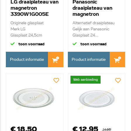
LG draaiplateau van
Panasonic
magnetron
draaiplateau van
3390W1G005E
magnetron
252100500496
Originele glasplaat
Alternatief draaiplateau
Merk LG
Gelijk aan Panasonic
Glasplaat 24,5cm
Glasplaat 24...
toon voorraad
toon voorraad
Product informatie
Product informatie
Web aanbieding
€ 18,50
€ 12,95
14,95