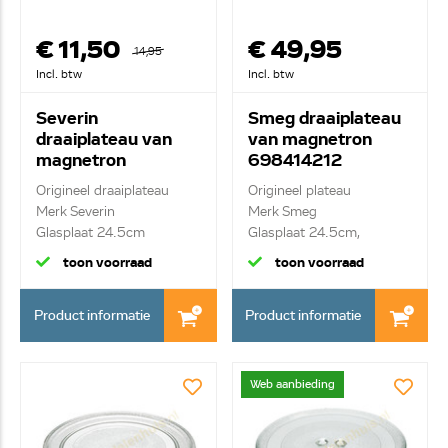
€ 11,50
€ 49,95
14,95
Incl. btw
Incl. btw
Severin
Smeg draaiplateau
draaiplateau van
van magnetron
magnetron
698414212
8471.048
Origineel draaiplateau
Origineel plateau
Merk Severin
Merk Smeg
Glasplaat 24.5cm
Glasplaat 24.5cm,
inclusief wi...
toon voorraad
toon voorraad
Product informatie
Product informatie
Web aanbieding