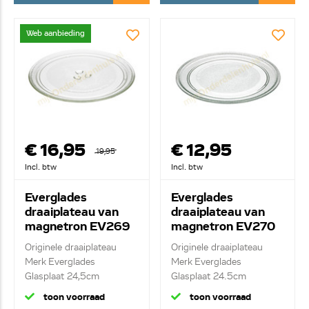
Web aanbieding
€ 16,95
€ 12,95
19,95
Incl. btw
Incl. btw
Everglades
Everglades
draaiplateau van
draaiplateau van
magnetron EV269
magnetron EV270
Originele draaiplateau
Originele draaiplateau
Merk Everglades
Merk Everglades
Glasplaat 24,5cm
Glasplaat 24.5cm
toon voorraad
toon voorraad