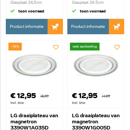
Glasplaat 24,5cm
Glasplaat 24.5cm
toon voorraad
toon voorraad
Product informatie
Product informatie
-16%
web aanbieding
€ 12,95
€ 12,95
15,50
14,95
Incl. btw
Incl. btw
LG draaiplateau van
LG draaiplateau van
magnetron
magnetron
3390W1A035D
3390W1G005D