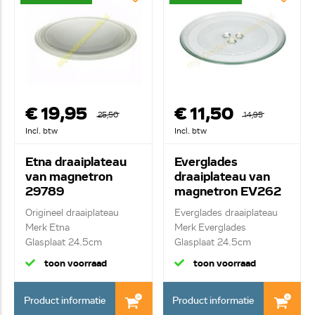
€ 19,95
€ 11,50
25,50
14,95
Incl. btw
Incl. btw
Etna draaiplateau
Everglades
van magnetron
draaiplateau van
29789
magnetron EV262
EV266
Origineel draaiplateau
Everglades draaiplateau
Merk Etna
Merk Everglades
Glasplaat 24.5cm
Glasplaat 24.5cm
toon voorraad
toon voorraad
Product informatie
Product informatie