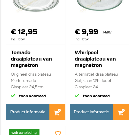
€ 12,95
€ 9,99
14,95
Incl. btw
Incl. btw
Tomado
Whirlpool
draaiplateau van
draaiplateau van
magnetron
magnetron
TM3004
482000004217
Origineel draaiplateau
Alternatief draaiplateau
Merk Tomado
Gelijk aan Whirlpool
Glasplaat 24,5cm
Glasplaat 24...
toon voorraad
toon voorraad
Product informatie
Product informatie
web aanbieding