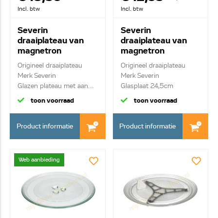
Incl. btw
Incl. btw
Severin
Severin
draaiplateau van
draaiplateau van
magnetron
magnetron
2141.048
7367.048
Origineel draaiplateau
Origineel draaiplateau
Merk Severin
Merk Severin
Glazen plateau met aan...
Glasplaat 24,5cm
toon voorraad
toon voorraad
Product informatie
Product informatie
Web aanbieding