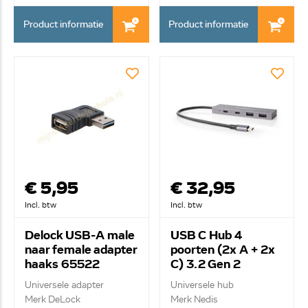
Product informatie
Product informatie
€ 5,95
€ 32,95
Incl. btw
Incl. btw
Delock USB-A male
USB C Hub 4
naar female adapter
poorten (2x A + 2x
haaks 65522
C) 3.2 Gen 2
UHUBU3450AT
Universele adapter
Universele hub
Merk DeLock
Merk Nedis