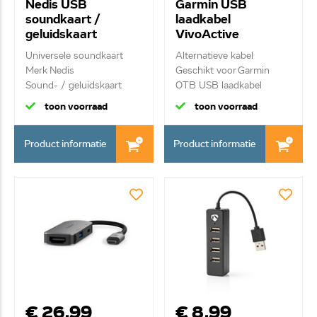
Nedis USB
Garmin USB
soundkaart /
laadkabel
geluidskaart
VivoActive
USCR10051BU
Universele soundkaart
Alternatieve kabel
Merk Nedis
Geschikt voor Garmin
Sound- / geluidskaart
OTB USB laadkabel
USB
toon voorraad
toon voorraad
Product informatie
Product informatie
€ 26,99
€ 8,99