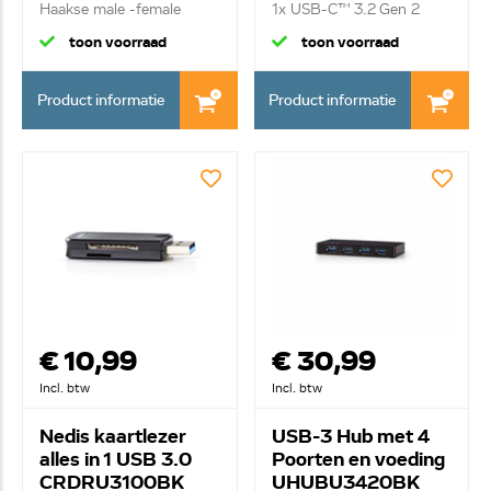
Haakse male -female
1x USB-C™ 3.2 Gen 2
adapter...
Male | 2x ...
toon voorraad
toon voorraad
Product informatie
Product informatie
€ 10,99
€ 30,99
Incl. btw
Incl. btw
Nedis kaartlezer
USB-3 Hub met 4
alles in 1 USB 3.0
Poorten en voeding
CRDRU3100BK
UHUBU3420BK