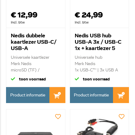
€ 12,99
€ 24,99
Incl. btw
Incl. btw
Nedis dubbele
Nedis USB hub
kaartlezer USB-C/
USB-A 3x / USB-C
USB-A
1x + kaartlezer 5
CRDRU3110BK
poort
Universele kaartlezer
Universele hub
CCGB64250BK01
Merk Nedis
Merk Nedis
microSD (TF) /
1x USB-C™ | 3x USB A
microSDHC ...
Female | ...
toon voorraad
toon voorraad
Product informatie
Product informatie