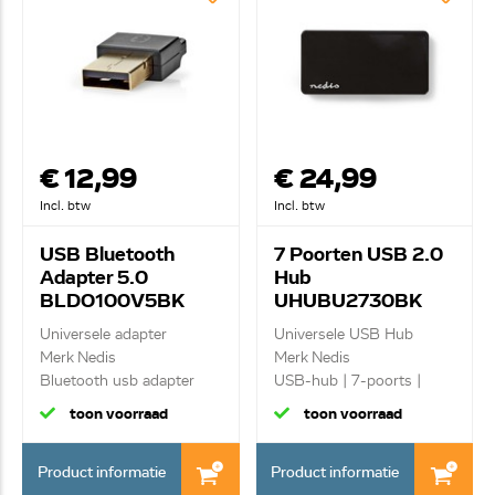
€ 12,99
€ 24,99
Incl. btw
Incl. btw
USB Bluetooth
7 Poorten USB 2.0
Adapter 5.0
Hub
BLDO100V5BK
UHUBU2730BK
Universele adapter
Universele USB Hub
Merk Nedis
Merk Nedis
Bluetooth usb adapter
USB-hub | 7-poorts |
v4.0
Gevoed...
toon voorraad
toon voorraad
Product informatie
Product informatie