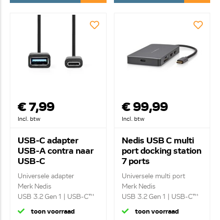
€ 7,99
€ 99,99
Incl. btw
Incl. btw
USB-C adapter
Nedis USB C multi
USB-A contra naar
port docking station
USB-C
7 ports
CCGB61710BK02
CCBW64250AT02
Universele adapter
Universele multi port
Merk Nedis
Merk Nedis
USB 3.2 Gen 1 | USB-C™
USB 3.2 Gen 1 | USB-C™
Mal...
...
toon voorraad
toon voorraad