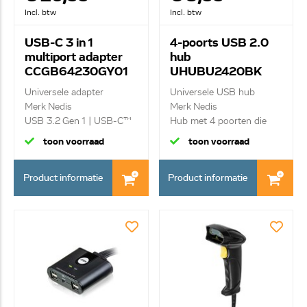
Incl. btw
Incl. btw
USB-C 3 in 1
4-poorts USB 2.0
multiport adapter
hub
CCGB64230GY01
UHUBU2420BK
Universele adapter
Universele USB hub
Merk Nedis
Merk Nedis
USB 3.2 Gen 1 | USB-C™
Hub met 4 poorten die
Mal...
verbon...
toon voorraad
toon voorraad
Product informatie
Product informatie