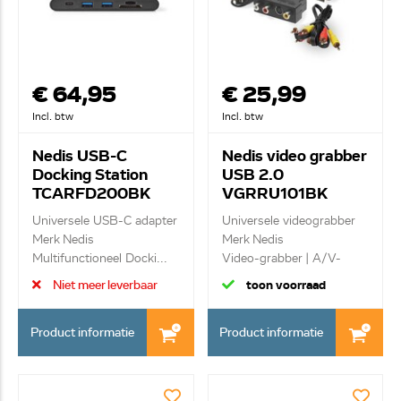
€ 64,95
€ 25,99
Incl. btw
Incl. btw
Nedis USB-C
Nedis video grabber
Docking Station
USB 2.0
TCARFD200BK
VGRRU101BK
Universele USB-C adapter
Universele videograbber
Merk Nedis
Merk Nedis
Multifunctioneel Docki...
Video-grabber | A/V-
kab...
Niet meer leverbaar
toon voorraad
Product informatie
Product informatie