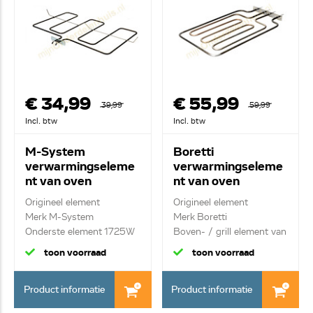
€ 34,99
€ 55,99
39,99
59,99
Incl. btw
Incl. btw
M-System
Boretti
verwarmingseleme
verwarmingseleme
nt van oven
nt van oven
062101004
A45878
Origineel element
Origineel element
Merk M-System
Merk Boretti
Onderste element 1725W
Boven- / grill element van
...
toon voorraad
toon voorraad
Product informatie
Product informatie