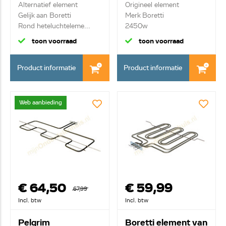
A45834
A45889
Alternatief element
Origineel element
Gelijk aan Boretti
Merk Boretti
Rond heteluchteleme...
2450w
verwarmingselement bo...
toon voorraad
toon voorraad
Product informatie
Product informatie
Web aanbieding
€ 64,50
€ 59,99
67,99
Incl. btw
Incl. btw
Pelgrim
Boretti element van