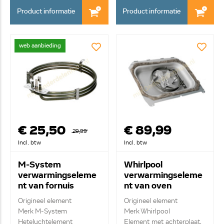
Product informatie
Product informatie
web aanbieding
€ 25,50
€ 89,99
29,99
Incl. btw
Incl. btw
M-System
Whirlpool
verwarmingseleme
verwarmingseleme
nt van fornuis
nt van oven
062097004
482000013381
Origineel element
Origineel element
Merk M-System
Merk Whirlpool
Heteluchtelement
Element met achterplaat,