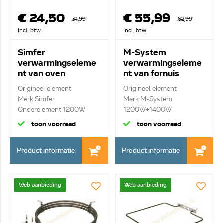
€ 24,50
€ 55,99
31,99
62,99
Incl. btw
Incl. btw
Simfer
M-System
verwarmingseleme
verwarmingseleme
nt van oven
nt van fornuis
H3525160002
062145004
Origineel element
Origineel element
Merk Simfer
Merk M-System
Onderelement 1200W
1200W+1400W
bovenelement
toon voorraad
toon voorraad
Product informatie
Product informatie
Web aanbieding
Web aanbieding