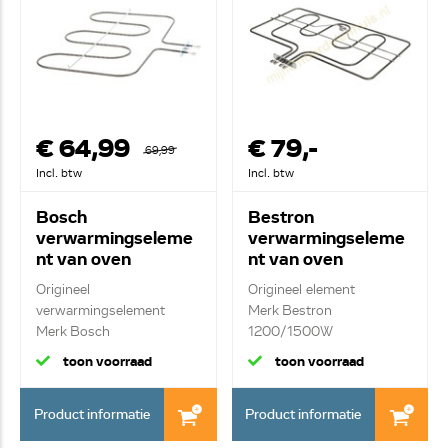
€ 64,99
€ 79,-
69,99
Incl. btw
Incl. btw
Bosch
Bestron
verwarmingseleme
verwarmingseleme
nt van oven
nt van oven
00362786
0606092
Origineel
Origineel element
verwarmingselement
Merk Bestron
Merk Bosch
1200/1500W
1300W onder elemen...
bovenelement
toon voorraad
toon voorraad
Product informatie
Product informatie