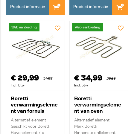
Product informatie
Product informatie
Web aanbieding
Web aanbieding
€ 29,99
€ 34,99
34,99
39,99
Incl. btw
Incl. btw
Boretti
Boretti
verwarmingseleme
verwarmingseleme
nt van fornuis
nt van oven
A45838
A45846
Alternatief element
Alternatief element
Geschikt voor Boretti
Merk Boretti
Bovenelement / g...
Binnenste grillelement