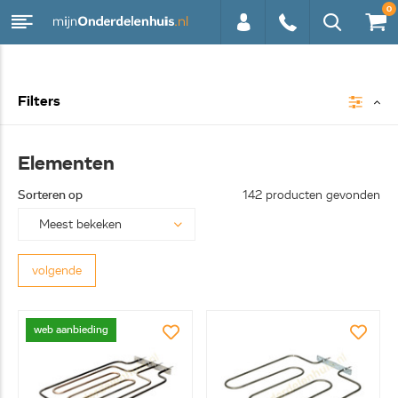
0
0113 -
Filters
250628
Elementen
Sorteren op
142 producten gevonden
volgende
web aanbieding