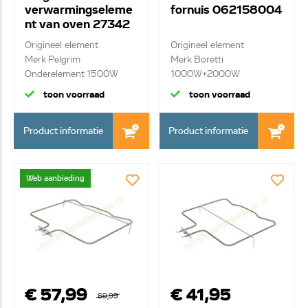
verwarmingseleme
fornuis 062158004
nt van oven 27342
Origineel element
Origineel element
Merk Pelgrim
Merk Boretti
Onderelement 1500W
1000W+2000W
grillelement gr...
toon voorraad
toon voorraad
Product informatie
Product informatie
Web aanbieding
€ 57,99
€ 41,95
69,99