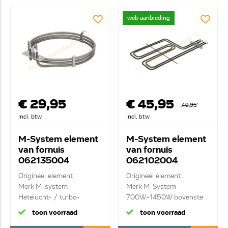
web aanbieding
€ 29,95
€ 45,95
49,95
Incl. btw
Incl. btw
M-System element
M-System element
van fornuis
van fornuis
062135004
062102004
Origineel element
Origineel element
Merk M-system
Merk M-System
Hetelucht- / turbo-
700W+1450W bovenste
element...
(grill...
toon voorraad
toon voorraad