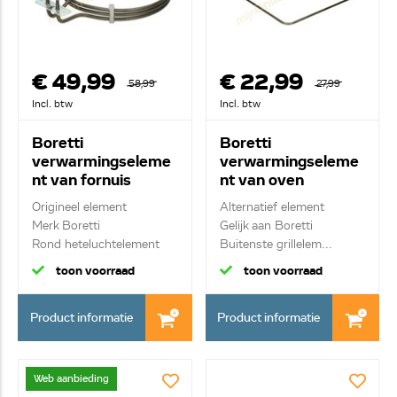
€ 49,99
€ 22,99
58,99
27,99
Incl. btw
Incl. btw
Boretti
Boretti
verwarmingseleme
verwarmingseleme
nt van fornuis
nt van oven
A45834
A45818
Origineel element
Alternatief element
Merk Boretti
Gelijk aan Boretti
Rond heteluchtelement
Buitenste grillelem...
2400W...
toon voorraad
toon voorraad
Product informatie
Product informatie
Web aanbieding