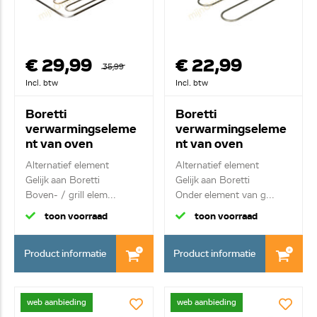
€ 29,99
€ 22,99
35,99
Incl. btw
Incl. btw
Boretti
Boretti
verwarmingseleme
verwarmingseleme
nt van oven
nt van oven
A45878
A45802
Alternatief element
Alternatief element
Gelijk aan Boretti
Gelijk aan Boretti
Boven- / grill elem...
Onder element van g...
toon voorraad
toon voorraad
Product informatie
Product informatie
web aanbieding
web aanbieding