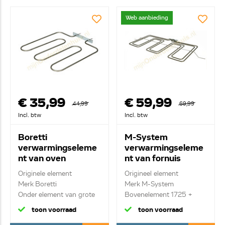
Web aanbieding
€ 35,99
€ 59,99
44,99
69,99
Incl. btw
Incl. btw
Boretti
M-System
verwarmingseleme
verwarmingseleme
nt van oven
nt van fornuis
A45802
062100004
Originele element
Origineel element
EA601102700000
Merk Boretti
Merk M-System
0
Onder element van grote
Bovenelement 1725 +
ove...
2500 W...
toon voorraad
toon voorraad