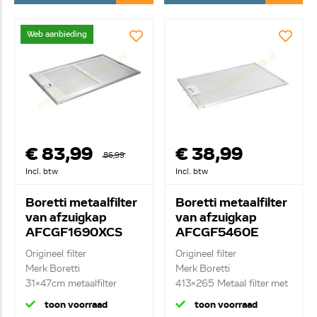
Web aanbieding
€ 83,99
€ 38,99
86,99
Incl. btw
Incl. btw
Boretti metaalfilter
Boretti metaalfilter
van afzuigkap
van afzuigkap
AFCGF1690XCS
AFCGF5460E
Origineel filter
Origineel filter
Merk Boretti
Merk Boretti
31x47cm metaalfilter
413x265 Metaal filter met
gr...
toon voorraad
toon voorraad