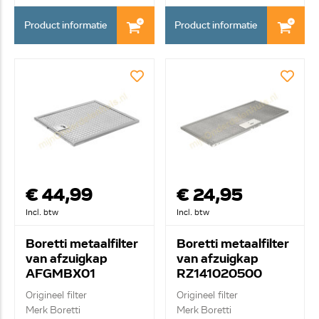
Product informatie
Product informatie
€ 44,99
€ 24,95
Incl. btw
Incl. btw
Boretti metaalfilter
Boretti metaalfilter
van afzuigkap
van afzuigkap
AFGMBX01
RZ141020500
Origineel filter
Origineel filter
Merk Boretti
Merk Boretti