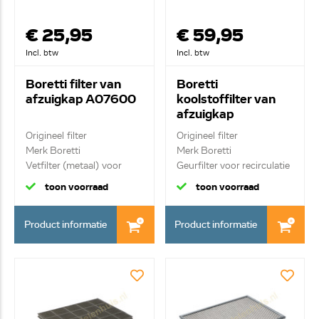
€ 25,95
€ 59,95
Incl. btw
Incl. btw
Boretti filter van
Boretti
afzuigkap A07600
koolstoffilter van
afzuigkap
AFFCACONFF22
Origineel filter
Origineel filter
Merk Boretti
Merk Boretti
Vetfilter (metaal) voor
Geurfilter voor recirculatie
vent...
toon voorraad
toon voorraad
Product informatie
Product informatie