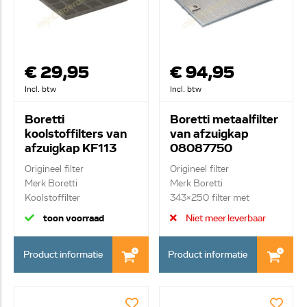
€ 29,95
€ 94,95
Incl. btw
Incl. btw
Boretti
Boretti metaalfilter
koolstoffilters van
van afzuigkap
afzuigkap KF113
08087750
Origineel filter
Origineel filter
Merk Boretti
Merk Boretti
Koolstoffilter
343x250 filter met
greepje
toon voorraad
Niet meer leverbaar
Product informatie
Product informatie