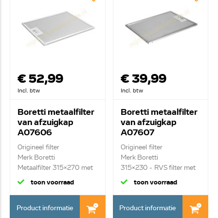
€ 52,99
€ 39,99
Incl. btw
Incl. btw
Boretti metaalfilter
Boretti metaalfilter
van afzuigkap
van afzuigkap
A07606
A07607
Origineel filter
Origineel filter
Merk Boretti
Merk Boretti
Metaalfilter 315x270 met
315x230 - RVS filter met
gre...
gre...
toon voorraad
toon voorraad
Product informatie
Product informatie