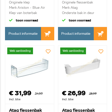
C00283235
Originele klep
Originele flessenbak
Merk Ariston - Blue Air
Merk Atag
Klep van boterbak
Onderste bak in deur
toon voorraad
toon voorraad
Product informatie
Product informatie
Web aanbieding
Web aanbieding
€ 31,99
€ 26,99
34,50
28,99
Incl. btw
Incl. btw
Atag flessenbak
Atag flessenbak