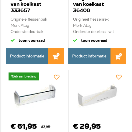
van koelkast
van koelkast
333657
36408
Originele flessenbak
Origineel flessenrek
Merk Atag
Merk Atag
Onderste deurbak -
Onderste deurbak -wit-
transpa...
toon voorraad
toon voorraad
Product informatie
Product informatie
Web aanbieding
€ 61,95
€ 29,95
63,95