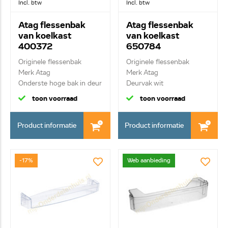
Incl. btw
Incl. btw
Atag flessenbak
Atag flessenbak
van koelkast
van koelkast
400372
650784
Originele flessenbak
Originele flessenbak
Merk Atag
Merk Atag
Onderste hoge bak in deur
Deurvak wit
toon voorraad
toon voorraad
Product informatie
Product informatie
-17%
Web aanbieding