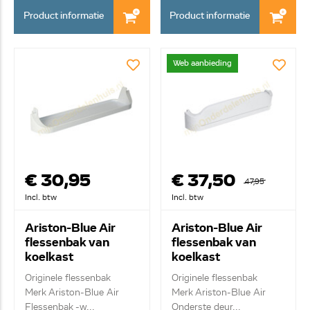
Product informatie
Product informatie
Web aanbieding
€ 30,95
€ 37,50
47,95
Incl. btw
Incl. btw
Ariston-Blue Air
Ariston-Blue Air
flessenbak van
flessenbak van
koelkast
koelkast
C00089093
C00283225
Originele flessenbak
Originele flessenbak
Merk Ariston-Blue Air
Merk Ariston-Blue Air
Flessenbak -w...
Onderste deur...