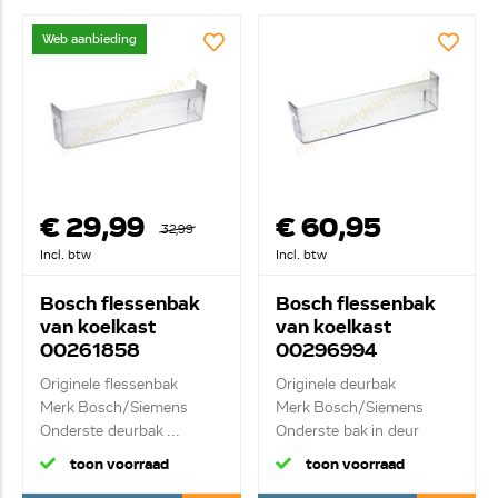
Web aanbieding
€ 29,99
€ 60,95
32,99
Incl. btw
Incl. btw
Bosch flessenbak
Bosch flessenbak
van koelkast
van koelkast
00261858
00296994
Originele flessenbak
Originele deurbak
Merk Bosch/Siemens
Merk Bosch/Siemens
Onderste deurbak ...
Onderste bak in deur
toon voorraad
toon voorraad