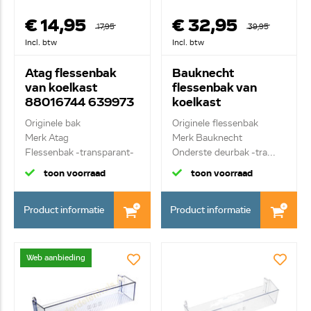
€ 14,95
€ 32,95
17,95
39,95
Incl. btw
Incl. btw
Atag flessenbak
Bauknecht
van koelkast
flessenbak van
88016744 639973
koelkast
481241829759
Originele bak
Originele flessenbak
Merk Atag
Merk Bauknecht
Flessenbak -transparant-
Onderste deurbak -tra...
toon voorraad
toon voorraad
Product informatie
Product informatie
Web aanbieding