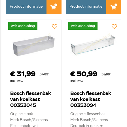
Product informatie
Product informatie
Web aanbieding
Web aanbieding
€ 31,99
€ 50,99
34,99
55,99
Incl. btw
Incl. btw
Bosch flessenbak
Bosch flessenbak
van koelkast
van koelkast
00353045
00353094
Originele bak
Originele flessenbak
Merk Bosch/Siemens
Merk Bosch/Siemens
Flessenbak -wit-
Deurbak in deur, m...