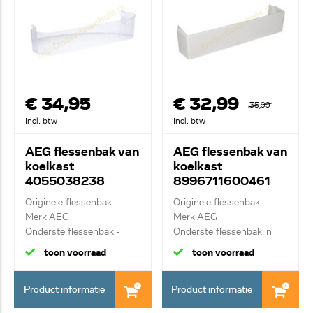
€ 34,95
€ 32,99
35,99
Incl. btw
Incl. btw
AEG flessenbak van
AEG flessenbak van
koelkast
koelkast
4055038238
8996711600461
Originele flessenbak
Originele flessenbak
Merk AEG
Merk AEG
Onderste flessenbak -
Onderste flessenbak in
transpa...
deur
toon voorraad
toon voorraad
Product informatie
Product informatie