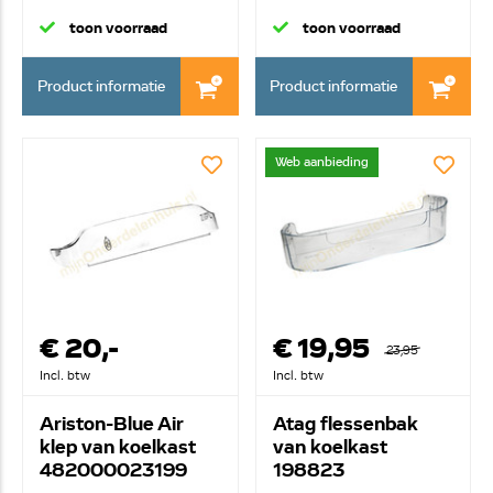
toon voorraad
toon voorraad
Product informatie
Product informatie
Web aanbieding
€ 20,-
€ 19,95
23,95
Incl. btw
Incl. btw
Ariston-Blue Air
Atag flessenbak
klep van koelkast
van koelkast
482000023199
198823