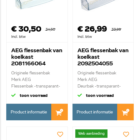
€ 30,50
€ 26,99
34,50
33,99
Incl. btw
Incl. btw
AEG flessenbak van
AEG flessenbak van
koelkast
koelkast
2081166064
2092504055
Originele flessenbak
Originele flessenbak
Merk AEG
Merk AEG
Flessenbak -transparant-
Deurbak -transparant-
toon voorraad
toon voorraad
Product informatie
Product informatie
Web aanbieding