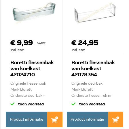
€ 9,99
€ 24,95
16,99
Incl. btw
Incl. btw
Boretti flessenbak
Boretti flessenbak
van koelkast
van koelkast
42024710
42078354
Originele flessenbak
Originele deurbak
Merk Boretti
Merk Boretti
Onderste deurbak -
Onderste flessenrek in
transp...
deur
toon voorraad
toon voorraad
Product informatie
Product informatie