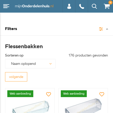
0
0113 -
Filters
250628
Flessenbakken
Sorteren op
176 producten gevonden
volgende
Web aanbieding
Web aanbieding