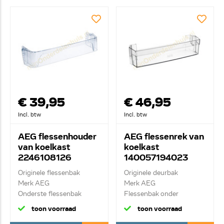
€ 39,95
€ 46,95
Incl. btw
Incl. btw
AEG flessenhouder
AEG flessenrek van
van koelkast
koelkast
2246108126
140057194023
Originele flessenbak
Originele deurbak
Merk AEG
Merk AEG
Onderste flessenbak
Flessenbak onder
toon voorraad
toon voorraad