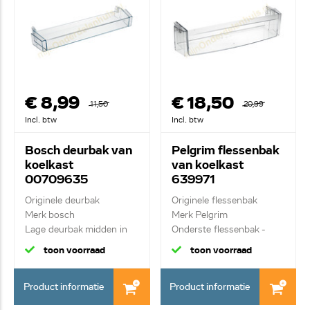
€ 8,99
€ 18,50
11,50
20,99
Incl. btw
Incl. btw
Bosch deurbak van
Pelgrim flessenbak
koelkast
van koelkast
00709635
639971
Originele deurbak
Originele flessenbak
Merk bosch
Merk Pelgrim
Lage deurbak midden in
Onderste flessenbak -
deur
tra...
toon voorraad
toon voorraad
Product informatie
Product informatie