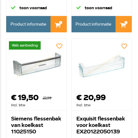
toon voorraad
toon voorraad
Product informatie
Product informatie
Web aanbieding
€ 19,50
€ 20,99
22,99
Incl. btw
Incl. btw
Siemens flessenbak
Exquisit flessenbak
van koelkast
voor koelkast
11025150
EX20122050139