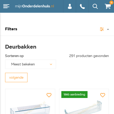
0
0113 -
Filters
250628
Deurbakken
Sorteren op
291 producten gevonden
volgende
Web aanbieding