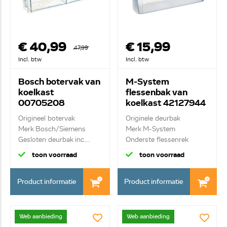
€ 40,99
€ 15,99
47,99
Incl. btw
Incl. btw
Bosch botervak van
M-System
koelkast
flessenbak van
00705208
koelkast 42127944
Origineel botervak
Originele deurbak
Merk Bosch/Siemens
Merk M-System
Gesloten deurbak inc...
Onderste flessenrek
toon voorraad
toon voorraad
Product informatie
Product informatie
Web aanbieding
Web aanbieding