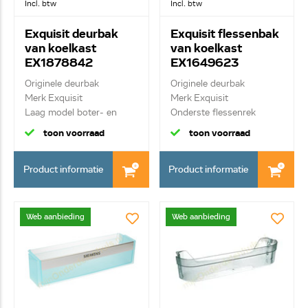
Incl. btw
Incl. btw
Exquisit deurbak
Exquisit flessenbak
van koelkast
van koelkast
EX1878842
EX1649623
Originele deurbak
Originele deurbak
Merk Exquisit
Merk Exquisit
Laag model boter- en
Onderste flessenrek
blikj...
toon voorraad
toon voorraad
Product informatie
Product informatie
Web aanbieding
Web aanbieding