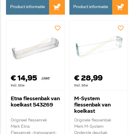
Product informatie
Product informatie
€ 14,95
€ 28,99
17,50
Incl. btw
Incl. btw
Etna flessenbak van
M-System
koelkast 543269
flessenbak van
koelkast
1.06.TQ0873-015
Origineel flessenrek
Originele flessenbak
Merk Etna
Merk M-System
Flessenrek -transparant-
Onderste deurbak