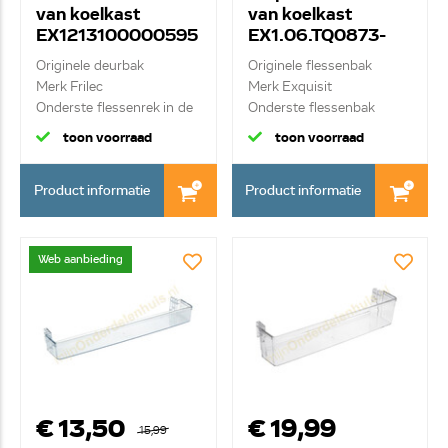
van koelkast
van koelkast
EX1213100000595
EX1.06.TQ0873-
7
015
Originele deurbak
Originele flessenbak
Merk Frilec
Merk Exquisit
Onderste flessenrek in de
Onderste flessenbak
de...
toon voorraad
toon voorraad
Product informatie
Product informatie
Web aanbieding
€ 13,50
€ 19,99
15,99