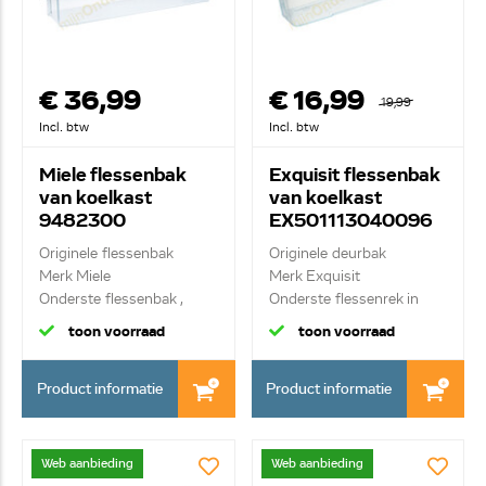
€ 36,99
€ 16,99
19,99
Incl. btw
Incl. btw
Miele flessenbak
Exquisit flessenbak
van koelkast
van koelkast
9482300
EX501113040096
Originele flessenbak
Originele deurbak
Merk Miele
Merk Exquisit
Onderste flessenbak ,
Onderste flessenrek in
incl...
deu...
toon voorraad
toon voorraad
Product informatie
Product informatie
Web aanbieding
Web aanbieding