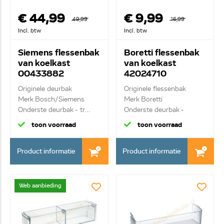
€ 44,99
€ 9,99
49,99
16,99
Incl. btw
Incl. btw
Siemens flessenbak
Boretti flessenbak
van koelkast
van koelkast
00433882
42024710
Originele deurbak
Originele flessenbak
Merk Bosch/Siemens
Merk Boretti
Onderste deurbak - tr...
Onderste deurbak -
transp...
toon voorraad
toon voorraad
Product informatie
Product informatie
Web aanbieding