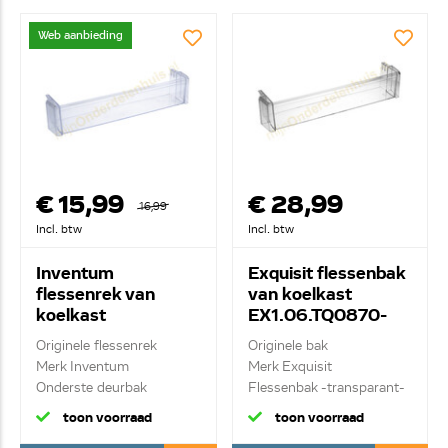
Web aanbieding
€ 15,99
€ 28,99
16,99
Incl. btw
Incl. btw
Inventum
Exquisit flessenbak
flessenrek van
van koelkast
koelkast
EX1.06.TQ0870-
40309800082
252
Originele flessenrek
Originele bak
Merk Inventum
Merk Exquisit
Onderste deurbak
Flessenbak -transparant-
toon voorraad
toon voorraad