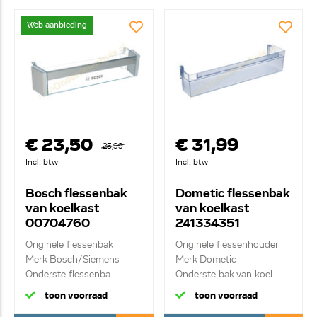
Web aanbieding
€ 23,50
€ 31,99
25,99
Incl. btw
Incl. btw
Bosch flessenbak
Dometic flessenbak
van koelkast
van koelkast
00704760
241334351
Originele flessenbak
Originele flessenhouder
Merk Bosch/Siemens
Merk Dometic
Onderste flessenba...
Onderste bak van koel...
toon voorraad
toon voorraad