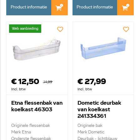
Product informatie
Product informatie
Web aanbieding
€ 12,50
€ 27,99
14,99
Incl. btw
Incl. btw
Etna flessenbak van
Dometic deurbak
koelkast 46303
van koelkast
241334361
Originele flessenbak
Originele bak
Merk Etna
Merk Dometic
Onderste flessenbak
Deurbak - lichtblauw