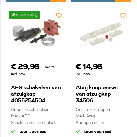
Web aanbieding
€ 29,95
€ 14,95
34,95
Incl. btw
Incl. btw
AEG schakelaar van
Atag knoppenset
afzuigkap
van afzuigkap
4055254504
34506
Originele schakelaar
Originele knoppen
Merk AEG
Merk Atag
Schakelaarset compleet
Knoppen set wit
toon voorraad
toon voorraad