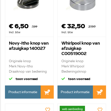
€ 6,50
€ 32,50
7,99
37,50
Incl. btw
Incl. btw
Novy-Itho knop van
Whirlpool knop van
afzuigkap 140027
afzuigkap
C00519002
Originele knop
Originele knop
Merk Novy-Itho
Merk Whirlpool
Draaiknop van bediening
Bedieningsknop
toon voorraad
toon voorraad
Product informatie
Product informatie
web aanbieding