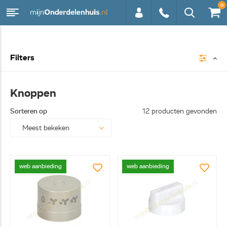
0
0113 -
Filters
250628
Knoppen
Sorteren op
12 producten gevonden
web aanbieding
web aanbieding