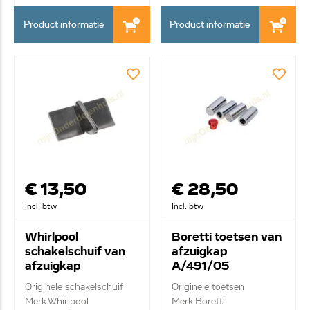
Product informatie
Product informatie
€ 13,50
€ 28,50
Incl. btw
Incl. btw
Whirlpool
Boretti toetsen van
schakelschuif van
afzuigkap
afzuigkap
A/491/05
C00098986
Originele schakelschuif
Originele toetsen
Merk Whirlpool
Merk Boretti