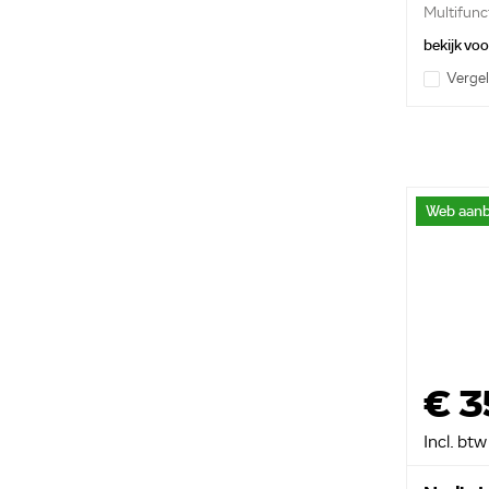
Multifunct
bekijk vo
Vergel
Web aanb
€ 3
Incl. btw