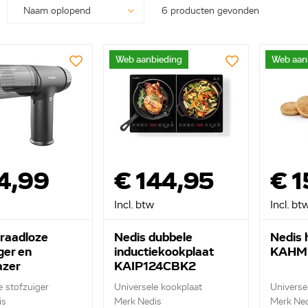
6 producten gevonden
Web aanbieding
Web aan
4,99
€ 144,95
€ 1
Incl. btw
Incl. bt
draadloze
Nedis dubbele
Nedis 
ger en
inductiekookplaat
KAHM
azer
KAIP124CBK2
R100BK
e stofzuiger
Universele kookplaat
Universel
is
Merk Nedis
Merk Ned