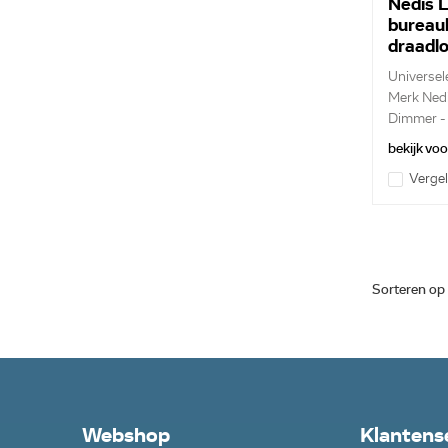
Nedis 
bureau
draadlo
witLT
Universe
Merk Ned
Dimmer - 
bekijk vo
Vergel
Sorteren op
Webshop
Klantens