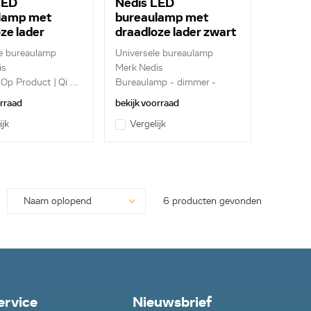
LED
Nedis LED
lamp met
bureaulamp met
ze lader
draadloze lader zwart
LGQ3M2WT
LTLGQ3M2BK
le bureaulamp
Universele bureaulamp
is
Merk Nedis
Op Product | Qi ...
Bureaulamp - dimmer -
LED...
orraad
bekijk voorraad
ijk
Vergelijk
6 producten gevonden
ervice
Nieuwsbrief