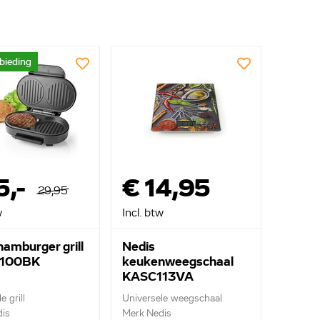
bieding
5,-
€ 14,95
29,95
w
Incl. btw
hamburger grill
Nedis
100BK
keukenweegschaal
KASC113VA
e grill
Universele weegschaal
is
Merk Nedis