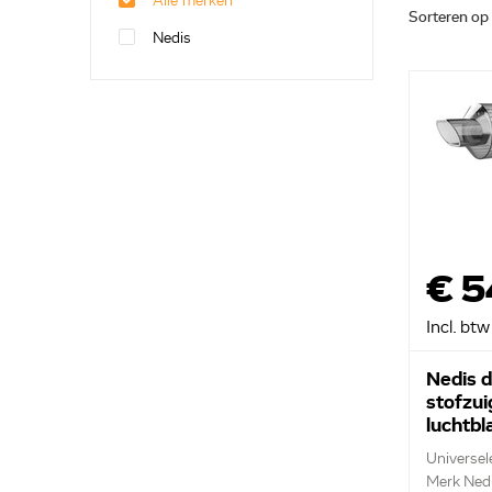
Alle merken
Sorteren op
Nedis
€ 5
Incl. btw
Nedis 
stofzui
luchtbl
VCHH
Universel
Merk Ned