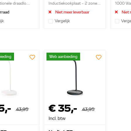
ionele draadlo...
Inductiekookplaat - 2 zone...
1000 Wat
orraad
Niet meer leverbaar
Niet 
ijk
Vergelijk
Verge
ieding
Web aanbieding
5,-
€ 35,-
43,95
43,95
Incl. btw