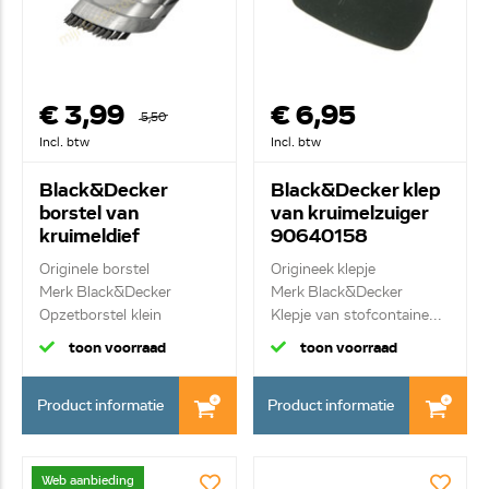
€ 3,99
€ 6,95
5,50
Incl. btw
Incl. btw
Black&Decker
Black&Decker klep
borstel van
van kruimelzuiger
kruimeldief
90640158
9058763904
Originele borstel
Origineek klepje
Merk Black&Decker
Merk Black&Decker
Opzetborstel klein
Klepje van stofcontaine...
toon voorraad
toon voorraad
Product informatie
Product informatie
Web aanbieding