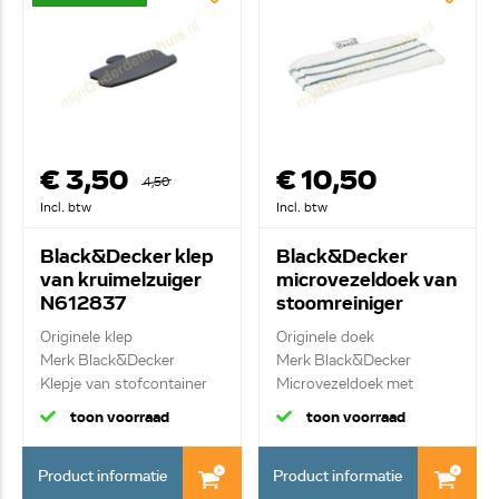
€ 3,50
€ 10,50
4,50
Incl. btw
Incl. btw
Black&Decker klep
Black&Decker
van kruimelzuiger
microvezeldoek van
N612837
stoomreiniger
90585868
Originele klep
Originele doek
Merk Black&Decker
Merk Black&Decker
Klepje van stofcontainer
Microvezeldoek met
klitte...
toon voorraad
toon voorraad
Product informatie
Product informatie