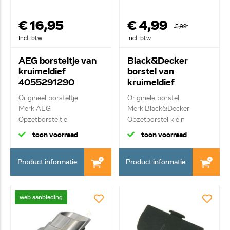
€ 16,95
€ 4,99
5,99
Incl. btw
Incl. btw
AEG borsteltje van
Black&Decker
kruimeldief
borstel van
4055291290
kruimeldief
90558204
Origineel borsteltje
Originele borstel
Merk AEG
Merk Black&Decker
Opzetborsteltje
Opzetborstel klein
toon voorraad
toon voorraad
Product informatie
Product informatie
web aanbieding