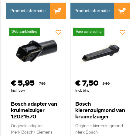
Product informatie
Product informatie
Web aanbieding
Web aanbieding
€ 5,95
€ 7,50
7,95
9,50
Incl. btw
Incl. btw
Bosch adapter van
Bosch
kruimelzuiger
kierenzuigmond van
12021570
kruimelzuiger
12014110
Originele adapter
Originele kierenzuigmond
Merk Bosch/ Siemens
Merk Bosch