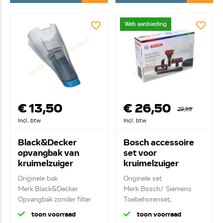
Web aanbieding
€ 13,50
€ 26,50
29,99
Incl. btw
Incl. btw
Black&Decker
Bosch accessoire
opvangbak van
set voor
kruimelzuiger
kruimelzuiger
N640272
17001822
Originele bak
Originele set
BHZTKIT1
Merk Black&Decker
Merk Bosch/ Siemens
Opvangbak zonder filter
Toebehorenset,
bekleding...
toon voorraad
toon voorraad