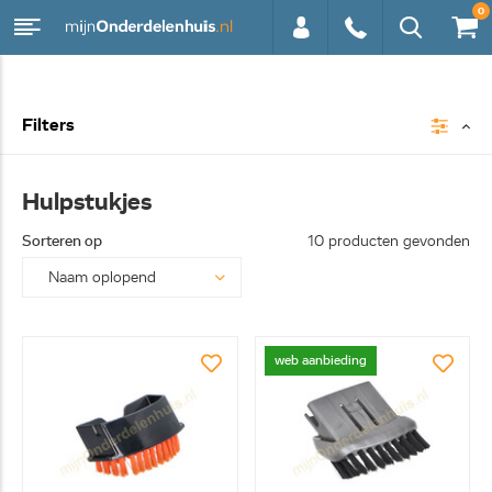
0
0113 -
Filters
250628
Hulpstukjes
Sorteren op
10 producten gevonden
web aanbieding