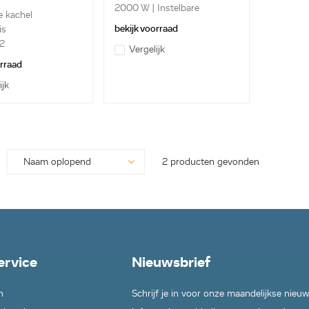
2000 W | Instelbare
e kachel
thermosta...
bekijk voorraad
is
 2
Vergelijk
gsmodi | ...
orraad
ijk
2 producten gevonden
ervice
Nieuwsbrief
n
Schrijf je in voor onze maandelijkse nieu