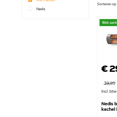
Alle merken
Sorteren op
Nedis
Web aanb
€ 2
39,95
Incl. btw
Nedis 
kache