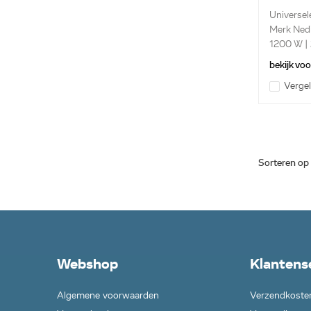
Universel
Merk Ned
1200 W |
Verwarmin
bekijk vo
Vergel
Sorteren op
Webshop
Klantens
Algemene voorwaarden
Verzendkoste