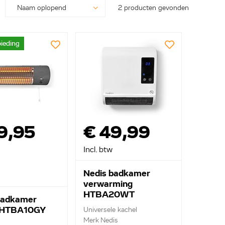
2 producten gevonden
ieding
9,95
€ 49,99
Incl. btw
Nedis badkamer
verwarming
HTBA20WT
badkamer
l HTBA10GY
Universele kachel
Merk Nedis