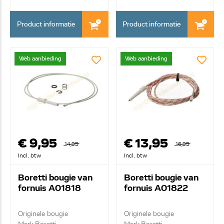
Product informatie
Product informatie
Web aanbieding
Web aanbieding
€ 9,95
€ 13,95
14,95
16,95
Incl. btw
Incl. btw
Boretti bougie van
Boretti bougie van
fornuis A01818
fornuis A01822
Originele bougie
Originele bougie