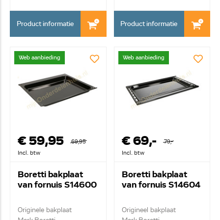
Product informatie
Product informatie
Web aanbieding
Web aanbieding
€ 59,95
€ 69,-
69,95
79,-
Incl. btw
Incl. btw
Boretti bakplaat
Boretti bakplaat
van fornuis S14600
van fornuis S14604
Originele bakplaat
Origineel bakplaat