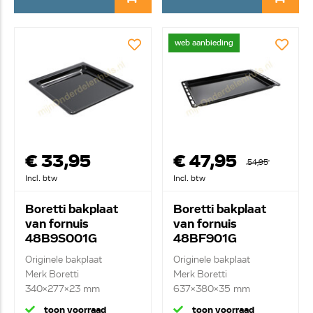
web aanbieding
€ 33,95
€ 47,95
54,95
Incl. btw
Incl. btw
Boretti bakplaat
Boretti bakplaat
van fornuis
van fornuis
48B9S001G
48BF901G
Originele bakplaat
Originele bakplaat
Merk Boretti
Merk Boretti
340x277x23 mm
637x380x35 mm
toon voorraad
toon voorraad