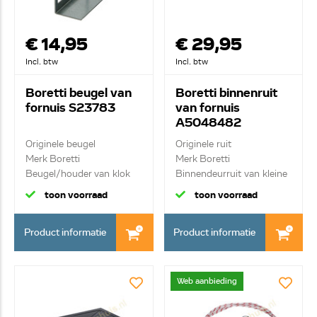
€ 14,95
€ 29,95
Incl. btw
Incl. btw
Boretti beugel van
Boretti binnenruit
fornuis S23783
van fornuis
A5048482
Originele beugel
Originele ruit
Merk Boretti
Merk Boretti
Beugel/houder van klok
Binnendeurruit van kleine
oven
toon voorraad
toon voorraad
Product informatie
Product informatie
Web aanbieding