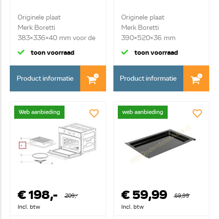
Originele plaat
Originele plaat
Merk Boretti
Merk Boretti
383x336x40 mm voor de
390x520x36 mm
kleine ...
toon voorraad
toon voorraad
Product informatie
Product informatie
Web aanbieding
web aanbieding
€ 198,-
€ 59,99
209,-
69,99
Incl. btw
Incl. btw