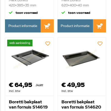
Merk Boretti
Merk Boretti
420x385x35 mm
620x400x40 mm
toon voorraad
toon voorraad
Product informatie
Product informatie
web aanbieding
€ 64,95
€ 49,95
74,95
Incl. btw
Incl. btw
Boretti bakplaat
Boretti bakplaat
van fornuis S14619
van fornuis S14620