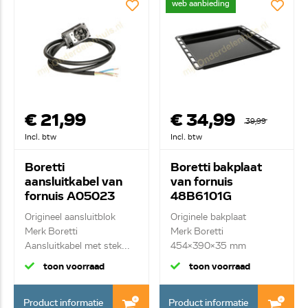
web aanbieding
€ 21,99
€ 34,99
39,99
Incl. btw
Incl. btw
Boretti
Boretti bakplaat
aansluitkabel van
van fornuis
fornuis A05023
48B6101G
Origineel aansluitblok
Originele bakplaat
Merk Boretti
Merk Boretti
Aansluitkabel met stek...
454x390x35 mm
toon voorraad
toon voorraad
Product informatie
Product informatie