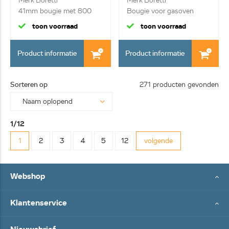
Merk Boretti
Merk Boretti
41mm bougie met 800
Bougie voor gasoven
mm kabel
1750mm
toon voorraad
toon voorraad
Product informatie
Product informatie
Sorteren op
271 producten gevonden
1/12
1
2
3
4
5
12
volgende
Webshop
Klantenservice