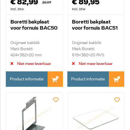
€ 82,99
€ 89,95
89,99
Incl. btw
Incl. btw
Boretti bakplaat
Boretti bakplaat
voor fornuis BAC50
voor fornuis BAC51
Origineel bakblik
Origineel bakblik
Merk Boretti
Merk Boretti
424x382x20 mm
619x382x20 RVS
Niet meer leverbaar
Niet meer leverbaar
Product informatie
Product informatie