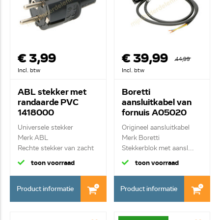
€ 3,99
€ 39,99
44,99
Incl. btw
Incl. btw
ABL stekker met
Boretti
randaarde PVC
aansluitkabel van
1418000
fornuis A05020
Universele stekker
Origineel aansluitkabel
Merk ABL
Merk Boretti
Rechte stekker van zacht
Stekkerblok met aansl...
PVC m...
toon voorraad
toon voorraad
Product informatie
Product informatie