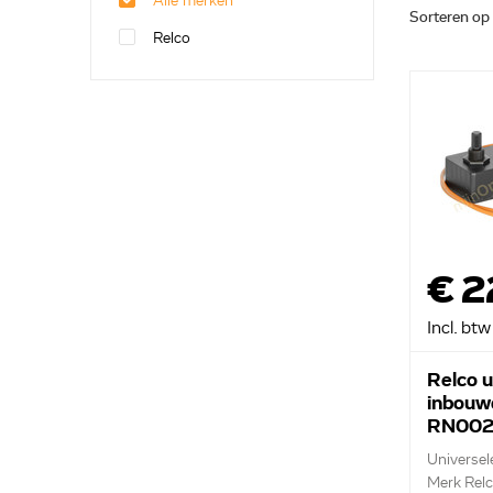
Alle merken
Sorteren op
Relco
€ 2
Incl. btw
Relco u
inbouw
RN0025
Universe
Merk Rel