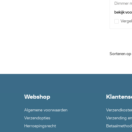
Dimmer me
bekijk vo
Vergel
Sorteren op
Webshop
Klantens
Algemene voorwaarden
Verzendkoste
Verzendopties
Verzending en
Herroepingsrecht
Betaalmethod