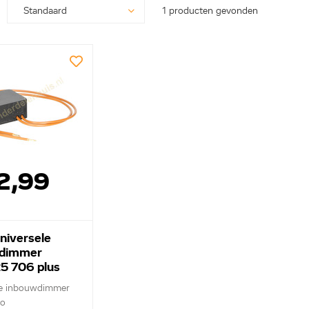
1 producten gevonden
2,99
niversele
dimmer
 706 plus
le inbouwdimmer
co