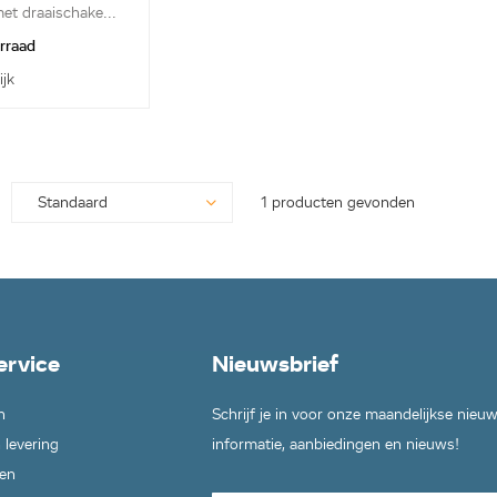
t draaischake...
orraad
ijk
1 producten gevonden
ervice
Nieuwsbrief
n
Schrijf je in voor onze maandelijkse nieu
 levering
informatie, aanbiedingen en nieuws!
en