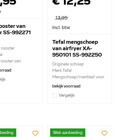
,95
€ 12,25
w
13,95
rooster van
Incl. btw
er SS-992271
Tefal mengschoep
van airfryer XA-
 rooster
950101 SS-992250
al
rooster van
Originele schoep
..
orraad
Merk Tefal
Mengschoep/roerblad voor
lijk
hetel...
bekijk voorraad
Vergelijk
bieding
Web aanbieding