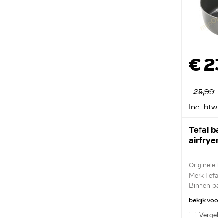
€ 2
25,99
Incl. btw
Tefal 
airfry
Originele
Merk Tefa
Binnen pa
zonder ...
bekijk vo
Vergel