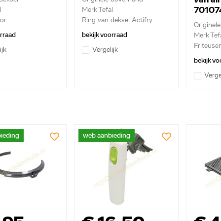
70107
l
Merk Tefal
or
Ring van deksel Actifry
Originel
riteuse ...
orraad
bekijk voorraad
Merk Tef
Friteusem
ijk
Vergelijk
bekijk vo
Verge
ieding
web aanbieding