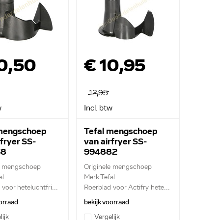
0,50
€ 10,95
12,95
w
Incl. btw
 mengschoep
Tefal mengschoep
rfryer SS-
van airfryer SS-
38
994882
e mengschoep
Originele mengschoep
al
Merk Tefal
voor heteluchtfri...
Roerblad voor Actifry hete...
orraad
bekijk voorraad
lijk
Vergelijk