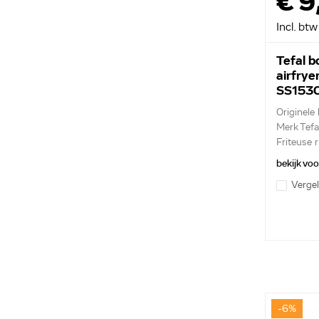
€ 9
Incl. btw
Tefal 
airfrye
SS153
Originele
Merk Tefa
Friteuse 
bekijk vo
Vergel
-6%