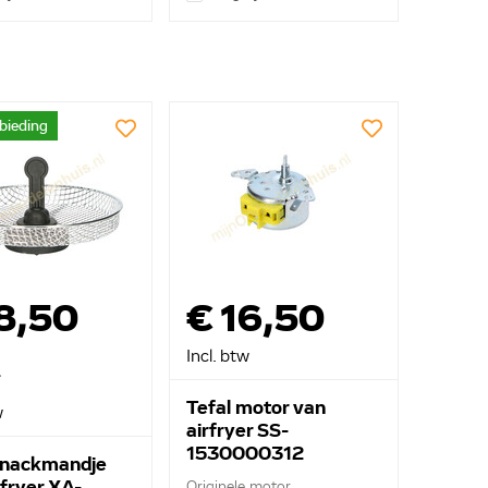
bieding
8,50
€ 16,50
Incl. btw
Tefal motor van
w
airfryer SS-
1530000312
snackmandje
rfryer XA-
Originele motor