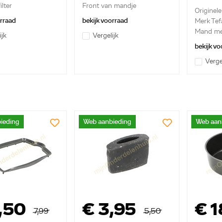
ilter
Front van mandje
Originel
orraad
bekijk voorraad
Merk Tef
Mand me
ijk
Vergelijk
bekijk vo
Verge
ieding
Web aanbieding
Web aan
,50
€ 3,95
€ 1
7,99
5,50