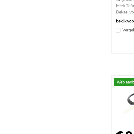
Merk Tefa
Deksel vo
heteluchtf
bekijk vo
Vergel
Web aanb