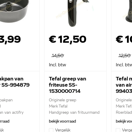
3,99
€ 12,50
€ 1
14,50
12,50
Incl. btw
Incl. bt
bakpan van
Tefal greep van
Tefal
er SS-994879
friteuse SS-
van ai
1530000714
9940
 bakpan
Originele greep
Originel
l
Merk Tefal
Merk Tef
n van actifry
Handgreep van frituurmand
Roerblad 
- zwa...
orraad
bekijk voorraad
bekijk vo
ijk
Vergelijk
Verge