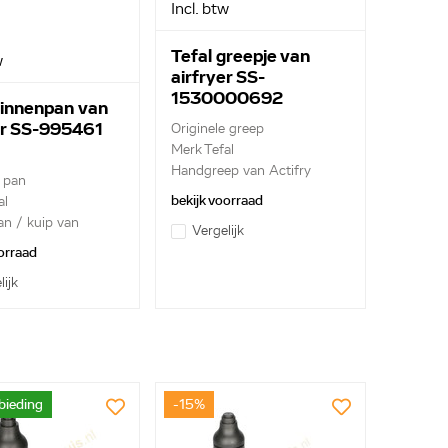
Incl. btw
Tefal greepje van
w
airfryer SS-
1530000692
binnenpan van
er SS-995461
Originele greep
Merk Tefal
Handgreep van Actifry
e pan
bakpan
bekijk voorraad
al
n / kuip van
Vergelijk
it...
orraad
lijk
bieding
-15%