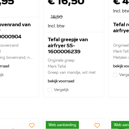
,95
€ 16,50
€ 4
Incl. bt
18,50
bovenrand van
Tefal 
Incl. btw
r
airfry
0000904
Tefal greepje van
airfryer SS-
 bovenrand
Origineel
1600006239
l
Merk Tef
ring bovenrand, n...
Metalen 
Originele greep
luchtinla.
orraad
bekijk vo
Merk Tefal
Greep van mandje, wit met
ijk
Verge
groe...
bekijk voorraad
Vergelijk
Web aanbieding
Web aan