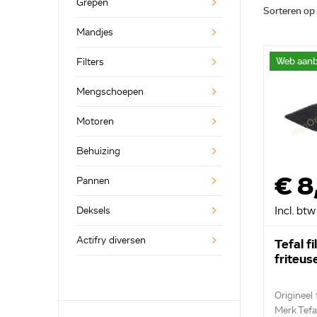
Grepen
Sorteren op
Mandjes
Web aanb
Filters
Mengschoepen
Motoren
Behuizing
€ 8
Pannen
Incl. btw
Deksels
Actifry diversen
Tefal fi
friteu
Origineel f
Merk Tefa