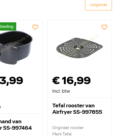
volgende
bieding
23,99
€ 16,99
Incl. btw
Tefal rooster van
w
Airfryer SS-997855
mand van
er SS-997464
Origineel rooster
Merk Tefal