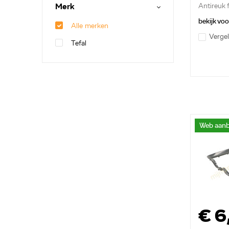
Merk
Antireuk f
bekijk vo
Alle merken
Vergel
Tefal
Web aanb
€ 6