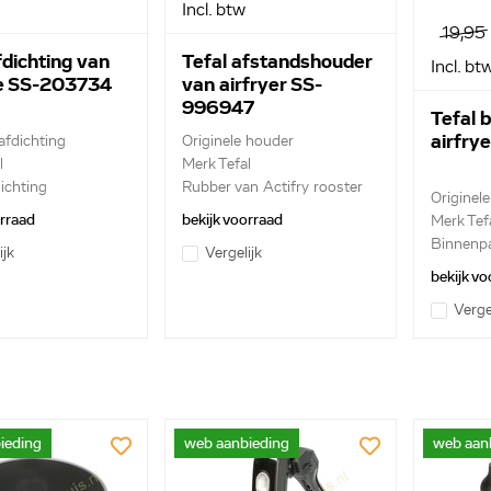
Incl. btw
19,95
fdichting van
Tefal afstandshouder
Incl. bt
se SS-203734
van airfryer SS-
996947
Tefal 
airfry
afdichting
Originele houder
l
Merk Tefal
ichting
Rubber van Actifry rooster
Originel
orraad
bekijk voorraad
Merk Tef
Binnenpa
ijk
Vergelijk
Actifry fr
bekijk vo
Verge
ieding
web aanbieding
web aan