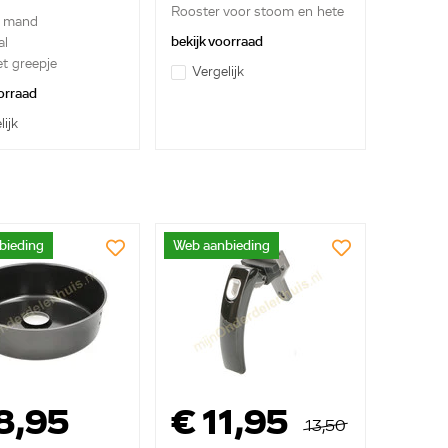
Rooster voor stoom en hete
e mand
lu...
bekijk voorraad
al
t greepje
Vergelijk
orraad
lijk
bieding
Web aanbieding
8,95
€ 11,95
13,50