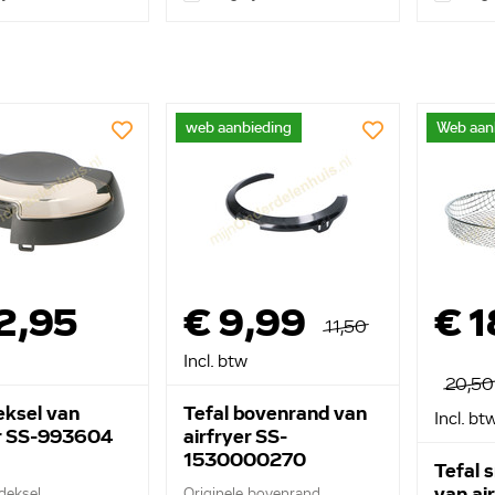
web aanbieding
Web aan
2,95
€ 9,99
€ 1
11,50
Incl. btw
20,50
eksel van
Tefal bovenrand van
Incl. bt
er SS-993604
airfryer SS-
1530000270
Tefal 
van ai
 deksel
Originele bovenrand