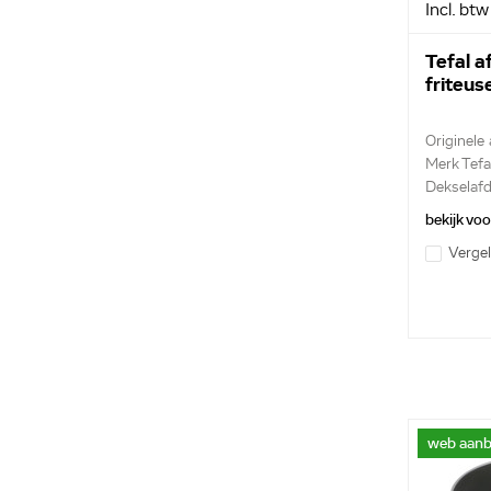
Incl. btw
Tefal a
friteu
Originele 
Merk Tefa
Dekselafd
bekijk vo
Vergel
web aanb