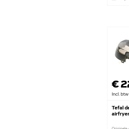
€ 2
Incl. btw
Tefal d
airfry
Originele