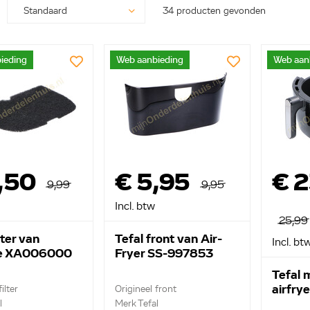
34 producten gevonden
ieding
Web aanbieding
Web aan
,50
€ 5,95
€ 
9,99
9,95
Incl. btw
25,99
lter van
Tefal front van Air-
Incl. bt
se XA006000
Fryer SS-997853
Tefal 
airfry
ilter
Origineel front
l
Merk Tefal