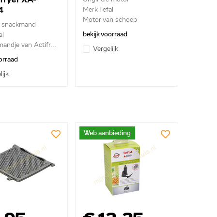
4
Merk Tefal
Motor van schoep
e snackmand
bekijk voorraad
al
andje van Actifr...
Vergelijk
orraad
lijk
Web aanbieding