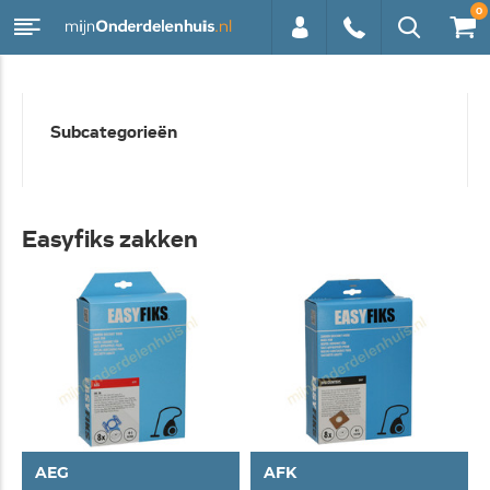
0
0113 -
Subcategorieën
250628
Easyfiks zakken
AEG
AFK