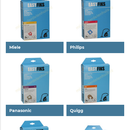
Miele
Philips
Panasonic
Quigg