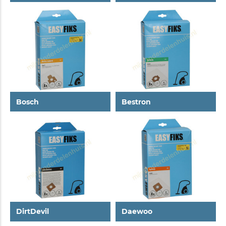
Bosch
Bestron
DirtDevil
Daewoo