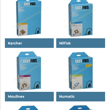
Karcher
Nilfisk
Moulinex
Numatic