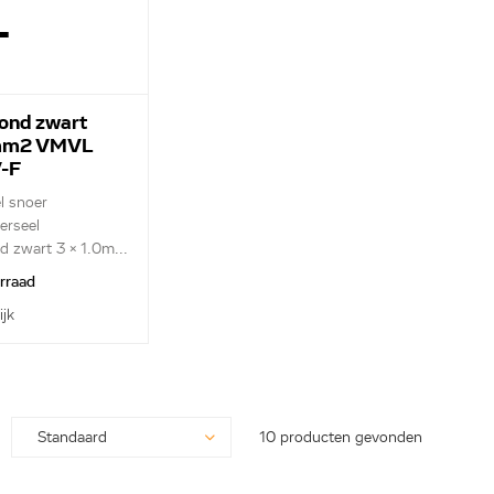
-
rond zwart
mm2 VMVL
-F
l snoer
erseel
d zwart 3 x 1.0m...
orraad
ijk
10 producten gevonden