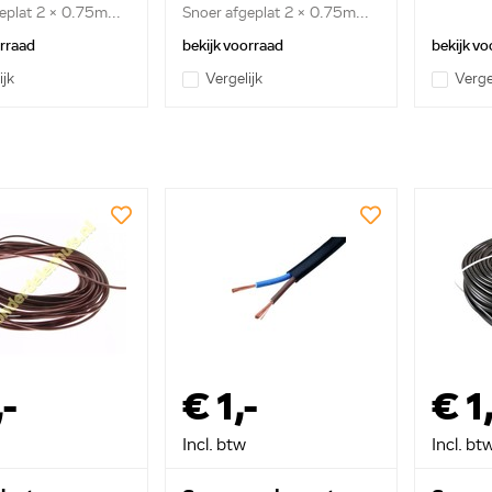
eplat 2 x 0.75m...
Snoer afgeplat 2 x 0.75m...
orraad
bekijk voorraad
bekijk vo
ijk
Vergelijk
Verge
,-
€ 1,-
€ 1
Incl. btw
Incl. bt