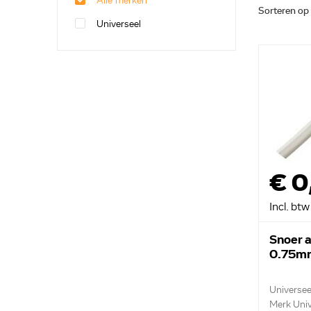
Alle merken
Sorteren op
Universeel
€ 0
Incl. btw
Snoer a
0.75m
Universee
Merk Univ