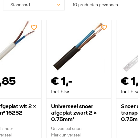
10 producten gevonden
,85
€ 1,-
€ 1
Incl. btw
Incl. bt
fgeplat wit 2 x
Universeel snoer
Snoer 
m² 16252
afgeplat zwart 2 x
transp
0.75mm²
0.75m
l snoer
Universeel snoer
...
erseel
Merk universeel