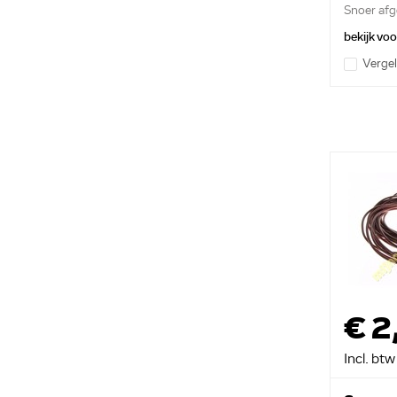
Snoer afg
bekijk vo
Vergel
€ 2
Incl. btw