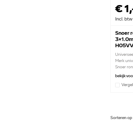
€ 1,
Incl. btw
Snoer 
3x1.0
H05VV
Universee
Merk univ
Snoer ron
bekijk vo
Vergel
Sorteren op