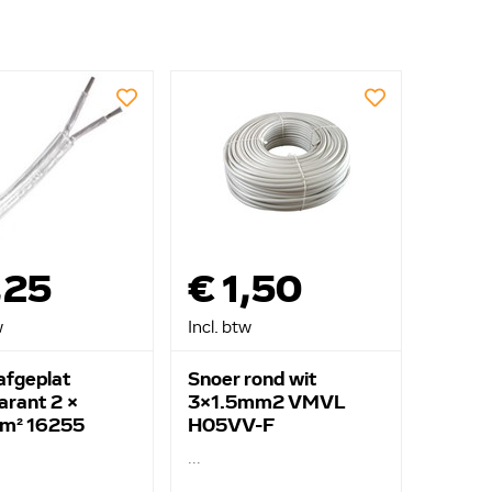
,25
€ 1,50
w
Incl. btw
afgeplat
Snoer rond wit
arant 2 x
3x1.5mm2 VMVL
m² 16255
H05VV-F
...