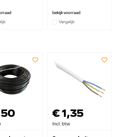
orraad
bekijk voorraad
lijk
Vergelijk
,50
€ 1,35
w
Incl. btw