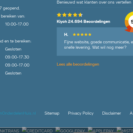
Benieuwd wat klanten over ons vertellen
7 geopend.
 bereiken van:
Kiyoh 24.694 Beoordelingen
10:00-17:00
H.
d en te bereiken:
Fijne website, goede communicatie, 
snelle levering. Wat wil nog meer?
Gesloten
09:00-17:30
Lees alle beoordelingen
09:00-17:00
Gesloten
jnOnderdelenHuis.nl
Sitemap
Privacy Policy
Disclaimer
A