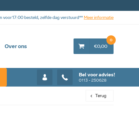
n voor 17:00 besteld, zelfde dag verstuurd**
Meer informatie
0
Over ons
€0,00
Bel voor advies!
0113 - 250628
Terug