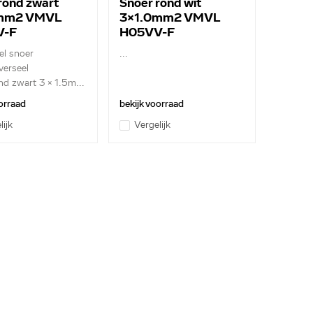
rond zwart
Snoer rond wit
mm2 VMVL
3x1.0mm2 VMVL
V-F
H05VV-F
el snoer
...
verseel
nd zwart 3 x 1.5m...
orraad
bekijk voorraad
lijk
Vergelijk