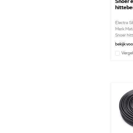
Snoer e
hittebe
Electra S
Merk Mat
Snoer hitt
bekijk vo
Vergel