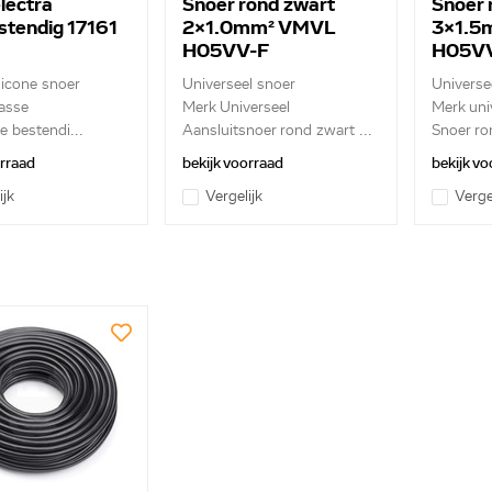
lectra
Snoer rond zwart
Snoer 
stendig 17161
2x1.0mm² VMVL
3x1.5
H05VV-F
H05V
ilicone snoer
Universeel snoer
Universe
asse
Merk Universeel
Merk uni
e bestendi...
Aansluitsnoer rond zwart ...
Snoer ro
orraad
bekijk voorraad
bekijk vo
ijk
Vergelijk
Verge