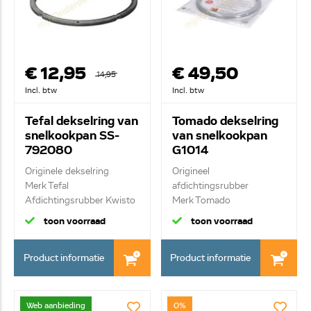
€ 12,95
€ 49,50
14,95
Incl. btw
Incl. btw
Tefal dekselring van
Tomado dekselring
snelkookpan SS-
van snelkookpan
792080
G1014
Originele dekselring
Origineel
Merk Tefal
afdichtingsrubber
Afdichtingsrubber Kwisto
Merk Tomado
...
Dekselrubber voor ...
toon voorraad
toon voorraad
Product informatie
Product informatie
Web aanbieding
0%