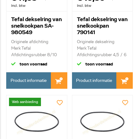
Incl. btw
Incl. btw
Tefal dekselring van
Tefal dekselring van
snelkookpan SA-
snelkookpan
980549
790141
Originele afdichting
Originele dekselring
Merk Tefal
Merk Tefal
Afdichtingsrubber 8/10
Afdichtingsrubber 4,5 / 6
Li...
...
toon voorraad
toon voorraad
Product informatie
Product informatie
Web aanbieding