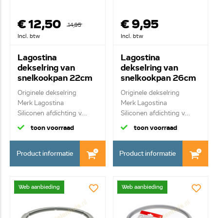
€ 12,50
€ 9,95
14,95
Incl. btw
Incl. btw
Lagostina
Lagostina
dekselring van
dekselring van
snelkookpan 22cm
snelkookpan 26cm
090.003.0102.07
090.003.0102.12
Originele dekselring
Originele dekselring
Merk Lagostina
Merk Lagostina
Siliconen afdichting v...
Siliconen afdichting v...
toon voorraad
toon voorraad
Product informatie
Product informatie
Web aanbieding
Web aanbieding