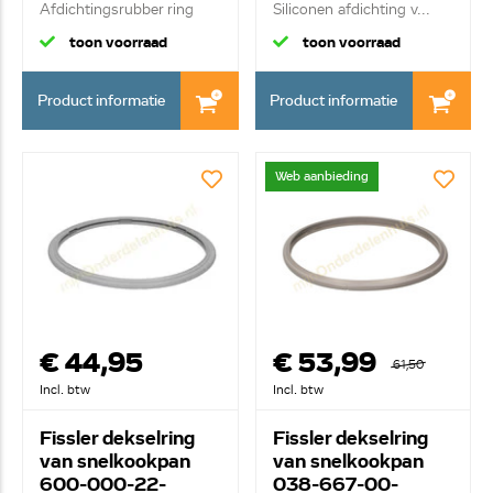
Afdichtingsrubber ring
Siliconen afdichting v...
8/1...
toon voorraad
toon voorraad
Product informatie
Product informatie
Web aanbieding
€ 44,95
€ 53,99
61,50
Incl. btw
Incl. btw
Fissler dekselring
Fissler dekselring
van snelkookpan
van snelkookpan
600-000-22-
038-667-00-