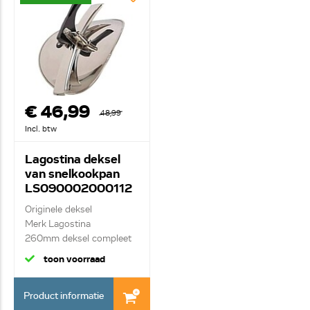
€ 46,99
48,99
Incl. btw
Lagostina deksel
van snelkookpan
LS090002000112
Originele deksel
Merk Lagostina
260mm deksel compleet
toon voorraad
Product informatie