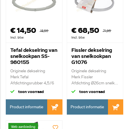
€ 14,50
€ 68,50
15,50
71,95
Incl. btw
Incl. btw
Tefal dekselring van
Fissler dekselring
snelkookpan SS-
van snelkookpan
980155
G1076
2165600205
Originele dekselring
Originele dekselring
Merk Tefal
Merk Fissler
Afdichtingsrubber 4,5/6
Afdichting Ø26cm snelk...
li...
toon voorraad
toon voorraad
Product informatie
Product informatie
Web aanbieding