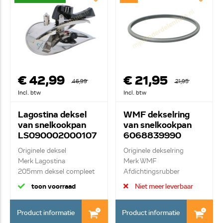
€ 42,99
€ 21,95
46,99
21,95
Incl. btw
Incl. btw
Lagostina deksel
WMF dekselring
van snelkookpan
van snelkookpan
LS090002000107
6068839990
Originele deksel
Originele dekselring
Merk Lagostina
Merk WMF
205mm deksel compleet
Afdichtingsrubber
Ø20/22cm
toon voorraad
Niet meer leverbaar
Product informatie
Product informatie