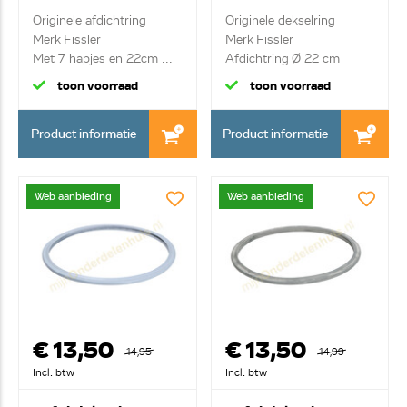
795/0
205/0
Originele afdichtring
Originele dekselring
Merk Fissler
Merk Fissler
Met 7 hapjes en 22cm ...
Afdichtring Ø 22 cm
toon voorraad
toon voorraad
Product informatie
Product informatie
Web aanbieding
Web aanbieding
€ 13,50
€ 13,50
14,95
14,99
Incl. btw
Incl. btw