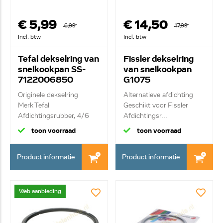
€ 5,99
€ 14,50
6,99
17,99
Incl. btw
Incl. btw
Tefal dekselring van
Fissler dekselring
snelkookpan SS-
van snelkookpan
7122006850
G1075
2062600205
Originele dekselring
Alternatieve afdichting
Merk Tefal
Geschikt voor Fissler
Afdichtingsrubber, 4/6
Afdichtingsr...
L...
toon voorraad
toon voorraad
Product informatie
Product informatie
Web aanbieding