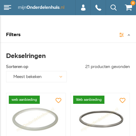
0
0113 -
Filters
250628
Dekselringen
Sorteren op
21 producten gevonden
web aanbieding
Web aanbieding