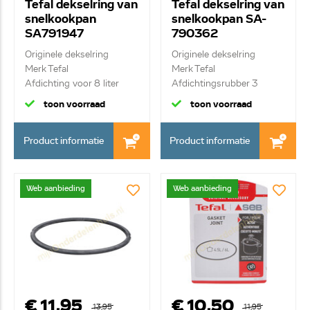
Tefal dekselring van
Tefal dekselring van
snelkookpan
snelkookpan SA-
SA791947
790362
Originele dekselring
Originele dekselring
Merk Tefal
Merk Tefal
Afdichting voor 8 liter
Afdichtingsrubber 3
/4,5...
toon voorraad
toon voorraad
Product informatie
Product informatie
Web aanbieding
Web aanbieding
€ 11,95
€ 10,50
13,95
11,95