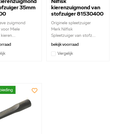
kierenzuigmond
Nilfisk
ofzuiger 35mm
kierenzuigmond van
00
stofzuiger 81530400
ieve zuigmond
Originele spleetzuiger
 voor Miele
Merk Nilfisk
 kieren...
Spleetzuiger van stofz...
orraad
bekijk voorraad
lijk
Vergelijk
bieding