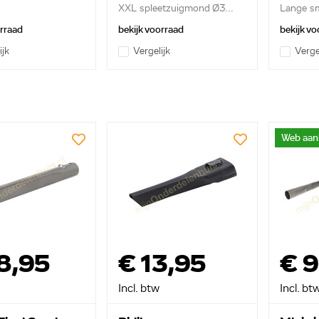
XXL spleetzuigmond Ø3...
Lange sm
orraad
bekijk voorraad
bekijk vo
ijk
Vergelijk
Verge
Web aan
8,95
€ 13,95
€ 
Incl. btw
Incl. bt