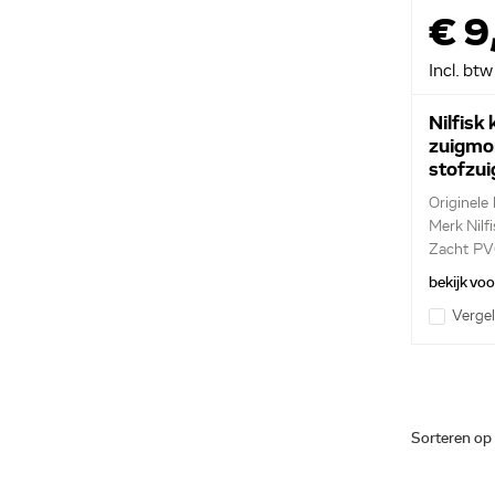
€ 9
Incl. btw
Nilfisk 
zuigmo
stofzu
Originele
Merk Nilfi
Zacht PVC 
bekijk vo
Vergel
Sorteren op