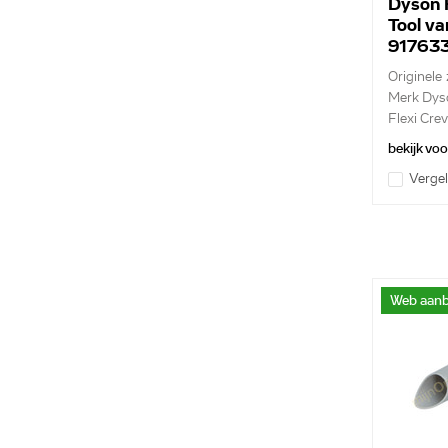
Dyson F
Tool va
917633
Originele
Merk Dys
Flexi Crev
bekijk vo
Vergel
Web aanb