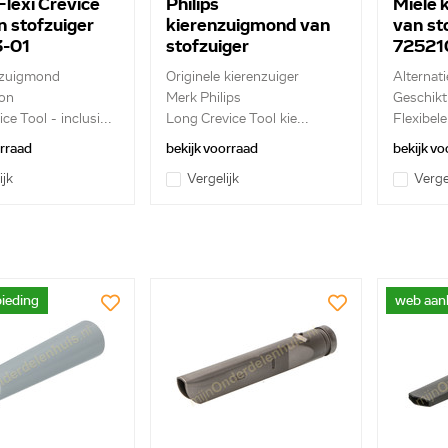
lexi Crevice
Philips
Miele 
n stofzuiger
kierenzuigmond van
van st
-01
stofzuiger
72521
FC8051/01
 zuigmond
Originele kierenzuiger
Alternat
on
Merk Philips
Geschikt
ice Tool - inclusi...
Long Crevice Tool kie...
Flexibele
orraad
bekijk voorraad
bekijk vo
ijk
Vergelijk
Verge
ieding
web aan