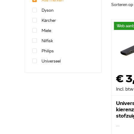
Alle merken
Sorteren op
Dyson
Kärcher
Web aanb
Miele
Nilfisk
Philips
Universeel
€ 3
Incl. btw
Univer
kieren
stofzu
...