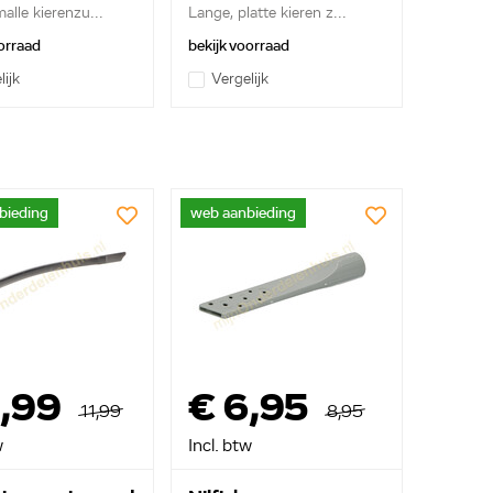
alle kierenzu...
Lange, platte kieren z...
orraad
bekijk voorraad
lijk
Vergelijk
bieding
web aanbieding
9,99
€ 6,95
11,99
8,95
w
Incl. btw