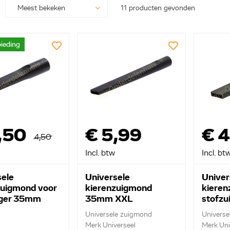
11 producten gevonden
ieding
,50
€ 5,99
€ 4
4,50
Incl. btw
Incl. bt
sele
Universele
Univer
zuigmond voor
kierenzuigmond
kieren
iger 35mm
35mm XXL
stofz
Universele zuigmond
Universe
Merk Universeel
Merk Uni