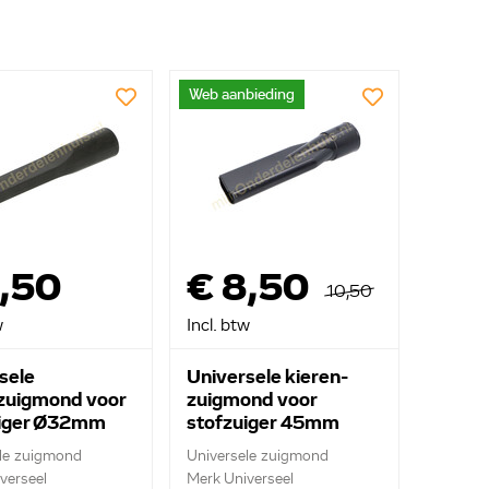
Web aanbieding
,50
€ 8,50
10,50
w
Incl. btw
sele
Universele kieren-
zuigmond voor
zuigmond voor
uiger Ø32mm
stofzuiger 45mm
le zuigmond
Universele zuigmond
verseel
Merk Universeel