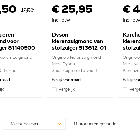
,50
€ 25,95
€ 
12,50
Incl. btw
Incl. bt
kieren-
Dyson
Kärche
nd voor
kierenzuigmond van
kieren
iger 81140900
stofzuiger 913612-01
stofzu
403.0
 kieren-zuigmond
Originele kierenzuigmond
Originel
sk
Merk Dyson
Merk Kär
flexibel ...
Smal zuigmondje voor t...
Kierenz
orraad
bekijk voorraad
bekijk vo
ijk
Vergelijk
Verge
11 producten gevonden