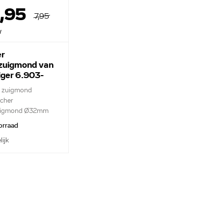
4,95
7,95
w
r
zuigmond van
iger 6.903-
e zuigmond
cher
uigmond Ø32mm
orraad
lijk