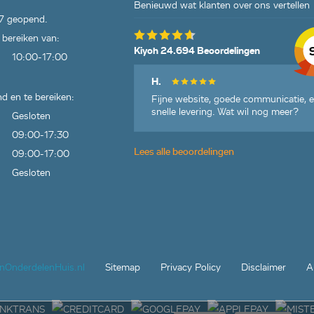
Benieuwd wat klanten over ons vertellen
7 geopend.
 bereiken van:
Kiyoh 24.694 Beoordelingen
10:00-17:00
H.
d en te bereiken:
Fijne website, goede communicatie, 
snelle levering. Wat wil nog meer?
Gesloten
09:00-17:30
Lees alle beoordelingen
09:00-17:00
Gesloten
jnOnderdelenHuis.nl
Sitemap
Privacy Policy
Disclaimer
A