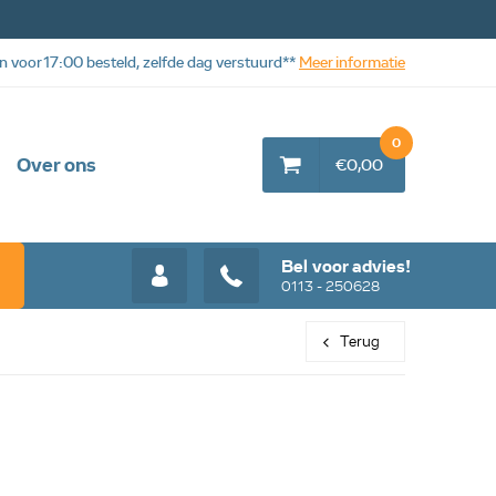
n voor 17:00 besteld, zelfde dag verstuurd**
Meer informatie
0
Over ons
€0,00
Bel voor advies!
0113 - 250628
Terug