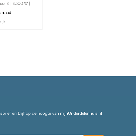
s: 2 | 2300 W |
orraad
lijk
wsbrief en blijf op de hoogte van mijnOnderdelenhuis.nl