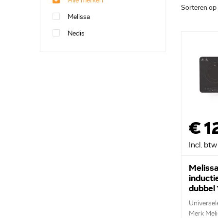
Alle merken
Sorteren op
Melissa
Nedis
€ 1
Incl. btw
Meliss
inducti
dubbel
Universel
Merk Meli