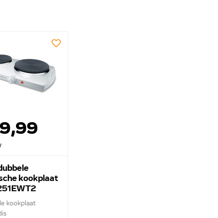
39,99
w
dubbele
ische kookplaat
251EWT2
le kookplaat
is