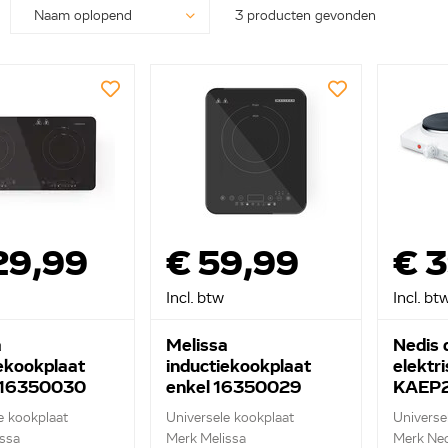
3 producten gevonden
29,99
€ 59,99
€ 
Incl. btw
Incl. bt
a
Melissa
Nedis 
ekookplaat
inductiekookplaat
elektr
 16350030
enkel 16350029
KAEP
e kookplaat
Universele kookplaat
Universe
ssa
Merk Melissa
Merk Ned