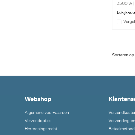
3500 W | 
bekijk vo
Vergel
Sorteren op
Webshop
Klantens
Algemene voorwaarden
Verzendkoste
Verzendopties
Verzending en
Herroepingsrecht
Betaalmethod