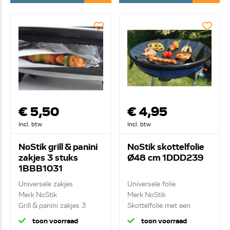
€ 5,50
€ 4,95
Incl. btw
Incl. btw
NoStik grill & panini
NoStik skottelfolie
zakjes 3 stuks
Ø48 cm 1DDD239
1BBB1031
Universele zakjes
Universele folie
Merk NoStik
Merk NoStik
Grill & panini zakjes 3
Skottelfolie met een
stuk...
diameter...
toon voorraad
toon voorraad