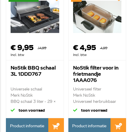
€ 9,95
€ 4,95
14,95
4,95
Incl. btw
Incl. btw
NoStik BBQ schaal
NoStik filter voor in
3L 1DDD767
frietmandje
1AAA076
Universele schaal
Universeel filter
Merk NoStik
Merk NoStik
BBQ schaal 3 liter - 29 x
Universeel herbruikbaar
34...
vetf...
toon voorraad
toon voorraad
Product informatie
Product informatie