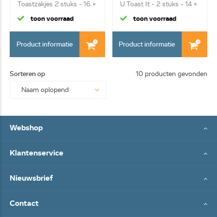
Toastzakjes 2 stuks - 16 x
U Toast It - 2 stuks - 14 x
1...
34 ...
toon voorraad
toon voorraad
Product informatie
Product informatie
Sorteren op
10 producten gevonden
Webshop
Klantenservice
Nieuwsbrief
Contact