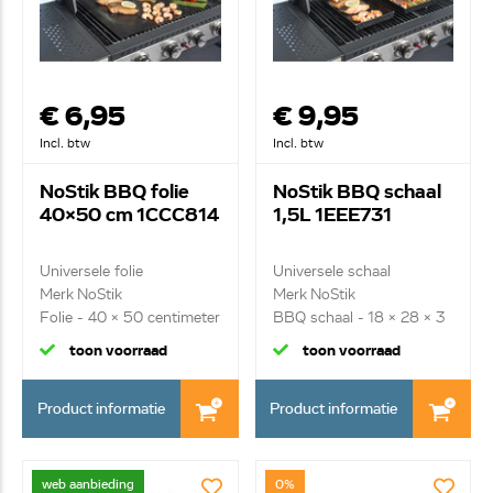
€ 6,95
€ 9,95
Incl. btw
Incl. btw
NoStik BBQ folie
NoStik BBQ schaal
40x50 cm 1CCC814
1,5L 1EEE731
Universele folie
Universele schaal
Merk NoStik
Merk NoStik
Folie - 40 x 50 centimeter
BBQ schaal - 18 x 28 x 3
- ...
cen...
toon voorraad
toon voorraad
Product informatie
Product informatie
web aanbieding
0%