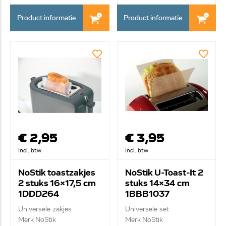
Product informatie
Product informatie
€ 2,95
€ 3,95
Incl. btw
Incl. btw
NoStik toastzakjes
NoStik U-Toast-It 2
2 stuks 16x17,5 cm
stuks 14x34 cm
1DDD264
1BBB1037
Universele zakjes
Universele set
Merk NoStik
Merk NoStik