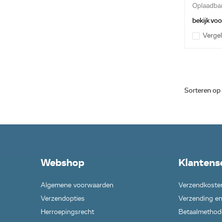
Oplaadba
telefoona
bekijk vo
Vergel
Sorteren op
Webshop
Klantens
Algemene voorwaarden
Verzendkoste
Verzendopties
Verzending en
Herroepingsrecht
Betaalmethod