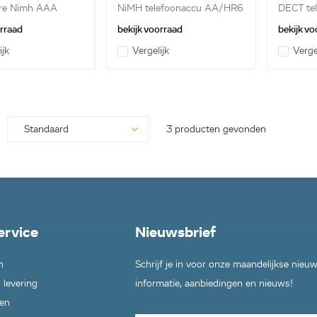
re Nimh AAA
NiMH telefoonaccu AA/HR6
DECT te
ccu...
11.2V ...
300...
orraad
bekijk voorraad
bekijk vo
ijk
Vergelijk
Verge
3 producten gevonden
ervice
Nieuwsbrief
n
Schrijf je in voor onze maandelijkse nieu
 levering
informatie, aanbiedingen en nieuws!
en