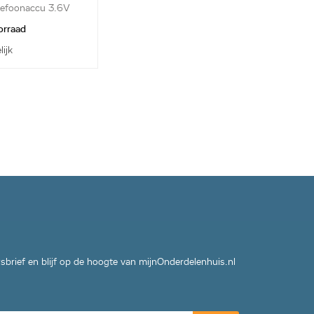
lefoonaccu 3.6V
orraad
lijk
wsbrief en blijf op de hoogte van mijnOnderdelenhuis.nl