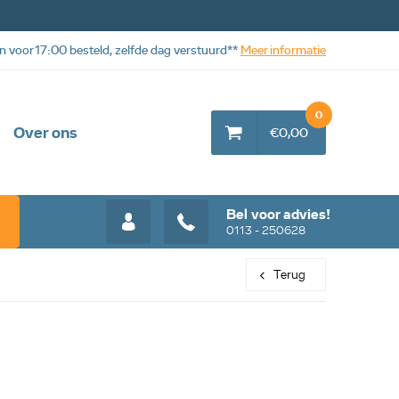
n voor 17:00 besteld, zelfde dag verstuurd**
Meer informatie
0
Over ons
€0,00
Bel voor advies!
0113 - 250628
Terug