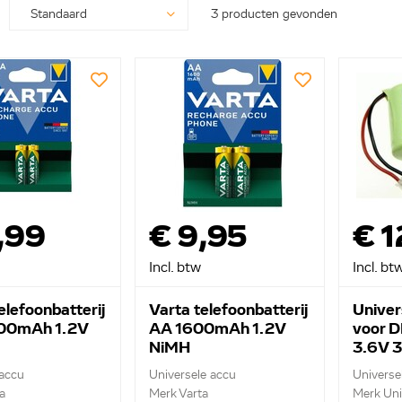
3 producten gevonden
,99
€ 9,95
€ 1
Incl. btw
Incl. bt
elefoonbatterij
Varta telefoonbatterij
Univer
00mAh 1.2V
AA 1600mAh 1.2V
voor D
NiMH
3.6V 
 accu
Universele accu
Universe
a
Merk Varta
Merk Uni