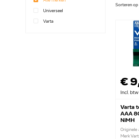
Alle merken
Sorteren op
Universeel
Varta
€ 9
Incl. btw
Varta t
AAA 8
NiMH
Originele
Merk Vart