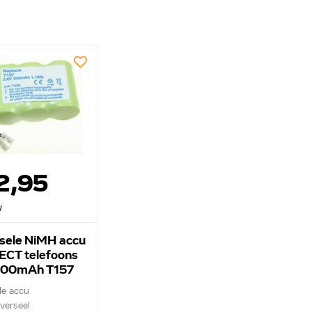
2,95
w
sele NiMH accu
ECT telefoons
300mAh T157
le accu
verseel