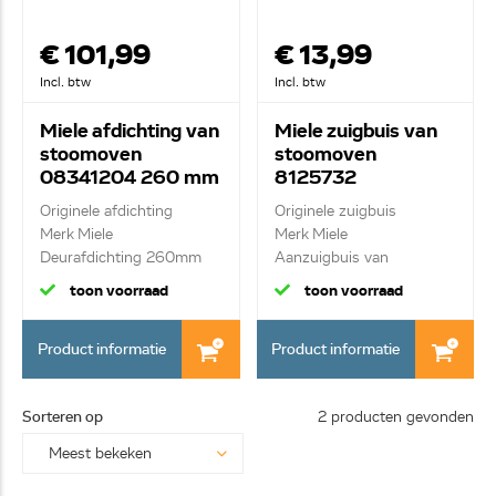
€ 101,99
€ 13,99
Incl. btw
Incl. btw
Miele afdichting van
Miele zuigbuis van
stoomoven
stoomoven
08341204 260 mm
8125732
Originele afdichting
Originele zuigbuis
Merk Miele
Merk Miele
Deurafdichting 260mm
Aanzuigbuis van
met v...
watertank
toon voorraad
toon voorraad
Product informatie
Product informatie
Sorteren op
2 producten gevonden