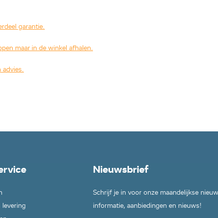
rdeel garantie.
ppen maar in de winkel afhalen.
 advies.
ervice
Nieuwsbrief
n
Schrijf je in voor onze maandelijkse nieu
 levering
informatie, aanbiedingen en nieuws!