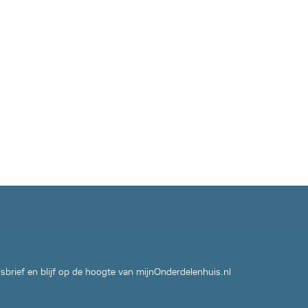
wsbrief en blijf op de hoogte van mijnOnderdelenhuis.nl