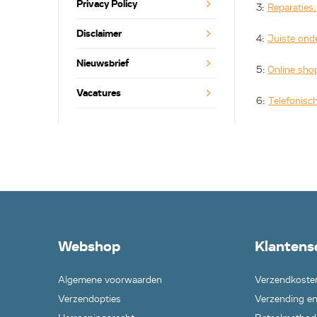
Privacy Policy
3:
Reparaties.
Disclaimer
4:
Juiste onde
Nieuwsbrief
5:
Online sho
Vacatures
6:
Telefonisch
Webshop
Klantens
Algemene voorwaarden
Verzendkoste
Verzendopties
Verzending en