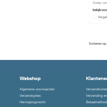
Greep van 
bekijk vo
Vergel
Sorteren op
Webshop
Klantens
Algemene voorwaarden
Verzendkoste
Verzendopties
Verzending en
Herroepingsrecht
Betaalmethod