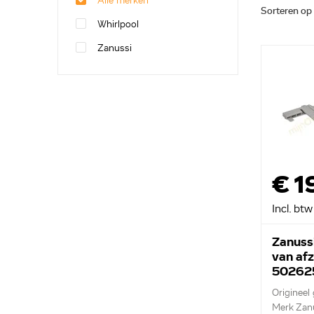
Alle merken
Sorteren op
Whirlpool
Zanussi
€ 1
Incl. btw
Zanussi
van af
50262
Origineel
Merk Zan