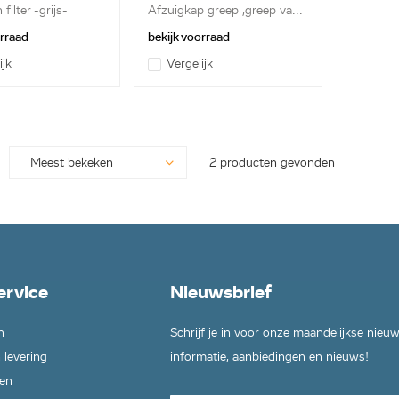
filter -grijs-
Afzuigkap greep ,greep va...
orraad
bekijk voorraad
ijk
Vergelijk
2 producten gevonden
ervice
Nieuwsbrief
n
Schrijf je in voor onze maandelijkse nieu
 levering
informatie, aanbiedingen en nieuws!
en