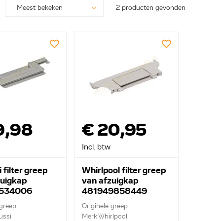
2 producten gevonden
9,98
€ 20,95
Incl. btw
 filter greep
Whirlpool filter greep
zuigkap
van afzuigkap
534006
481949858449
 greep
Originele greep
ussi
Merk Whirlpool