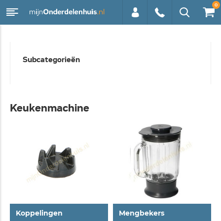
0
0113 -
Subcategorieën
250628
Keukenmachine
Koppelingen
Mengbekers