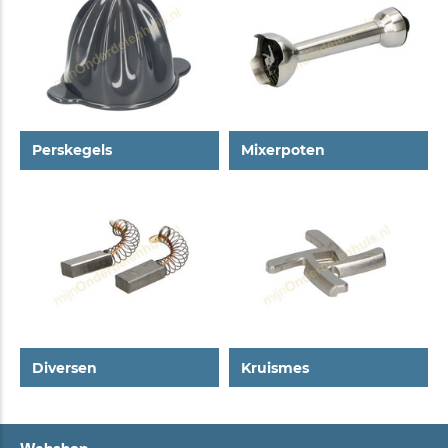
Perskegels
Mixerpoten
Diversen
Kruismes