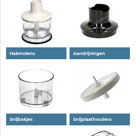
Hakmolens
Aandrijvingen
Snijbakjes
Snijplaathouders