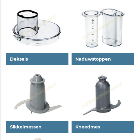
Deksels
Naduwstoppen
Sikkelmessen
Kneedmes