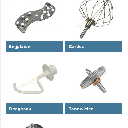
Snijplaten
Gardes
Deeghaak
Tandwielen