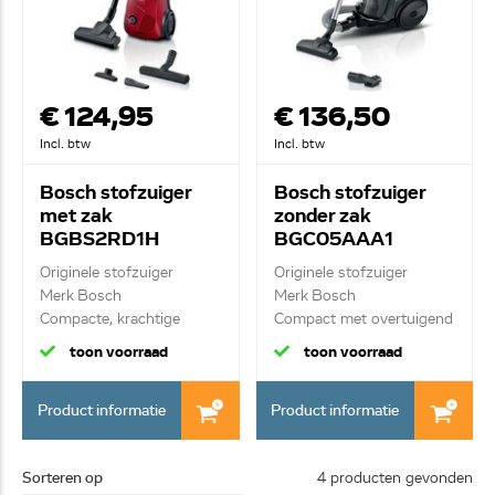
€ 124,95
€ 136,50
Incl. btw
Incl. btw
Bosch stofzuiger
Bosch stofzuiger
met zak
zonder zak
BGBS2RD1H
BGC05AAA1
Originele stofzuiger
Originele stofzuiger
Merk Bosch
Merk Bosch
Compacte, krachtige
Compact met overtuigend
stofzu...
sc...
toon voorraad
toon voorraad
Product informatie
Product informatie
Sorteren op
4 producten gevonden